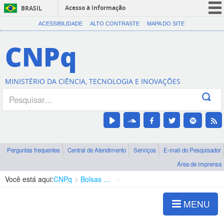
Acesso à informação
BRASIL
CORONAVÍRUS (COVID-19)
ACESSIBILIDADE
ALTO CONTRASTE
MAPA DO SITE
Participe
CNPq
Serviços
Legislação
MINISTÉRIO DA CIÊNCIA, TECNOLOGIA E INOVAÇÕES
Canais
Perguntas frequentes
Central de Atendimento
Serviços
E-mail do Pesquisador
Área de imprensa
Você está aqui:
CNPq
Bolsas e Auxílios Vigentes
Projetos de Pesquisa
MENU