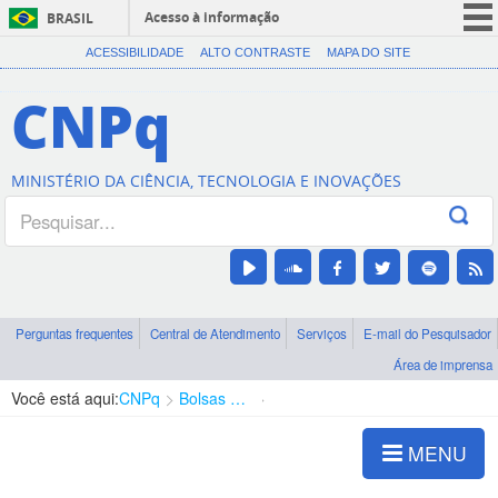
Acesso à informação
BRASIL
CORONAVÍRUS (COVID-19)
ACESSIBILIDADE
ALTO CONTRASTE
MAPA DO SITE
Participe
CNPq
Serviços
Legislação
MINISTÉRIO DA CIÊNCIA, TECNOLOGIA E INOVAÇÕES
Canais
Perguntas frequentes
Central de Atendimento
Serviços
E-mail do Pesquisador
Área de imprensa
Você está aqui:
CNPq
Bolsas e Auxílios Vigentes
Projetos de Pesquisa
MENU