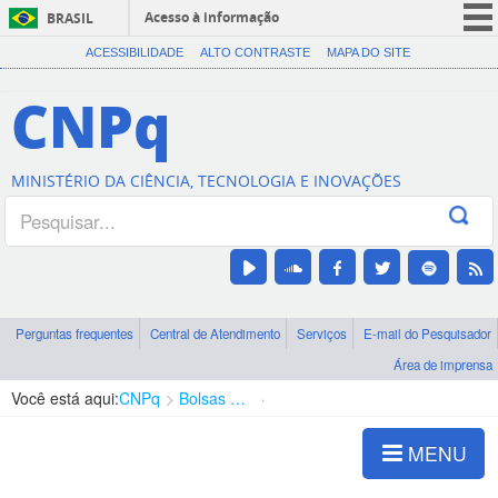
Acesso à informação
BRASIL
CORONAVÍRUS (COVID-19)
ACESSIBILIDADE
ALTO CONTRASTE
MAPA DO SITE
Participe
CNPq
Serviços
Legislação
MINISTÉRIO DA CIÊNCIA, TECNOLOGIA E INOVAÇÕES
Canais
Perguntas frequentes
Central de Atendimento
Serviços
E-mail do Pesquisador
Área de imprensa
Você está aqui:
CNPq
Bolsas e Auxílios Vigentes
Projetos de Pesquisa
MENU