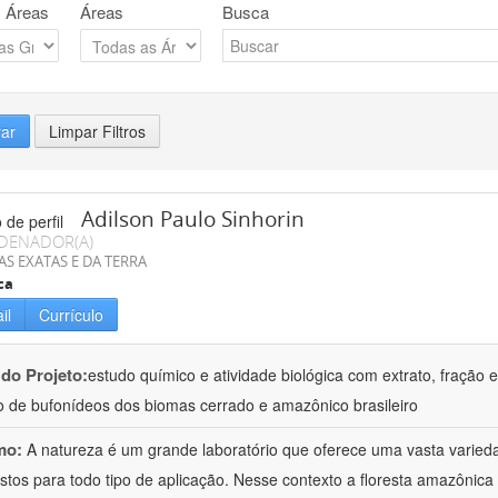
 Áreas
Áreas
Busca
rar
Limpar Filtros
Adilson Paulo Sinhorin
DENADOR(A)
AS EXATAS E DA TERRA
ca
il
Currículo
 do Projeto:
estudo químico e atividade biológica com extrato, fração e
 de bufonídeos dos biomas cerrado e amazônico brasileiro
mo:
A natureza é um grande laboratório que oferece uma vasta varieda
tos para todo tipo de aplicação. Nesse contexto a floresta amazôni