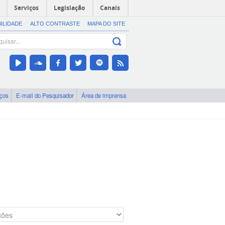
Serviços
Legislação
Canais
BILIDADE
ALTO CONTRASTE
MAPA DO SITE
iços
E-mail do Pesquisador
Área de imprensa