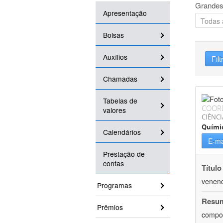
Grandes
Apresentação
Bolsas
Auxílios
Filt
Chamadas
Tabelas de
COOR
valores
CIÊNCI
Quími
Calendários
E-ma
Prestação de
contas
Título
veneno
Programas
Resu
Prêmios
compos