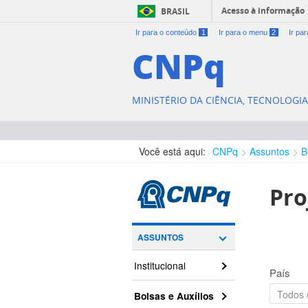
Acesso à informação
BRASIL
Ir para o conteúdo
1
Ir para o menu
2
Ir pa
CNPq
MINISTÉRIO DA CIÊNCIA, TECNOLOGI
Você está aqui:
CNPq
Assuntos
B
Pro
ASSUNTOS
Institucional
País
Bolsas e Auxílios