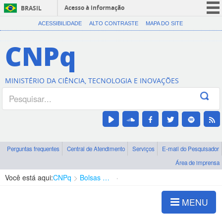
Acesso à informação
BRASIL
CORONAVÍRUS (COVID-19)
ACESSIBILIDADE
ALTO CONTRASTE
MAPA DO SITE
Participe
CNPq
Serviços
Legislação
MINISTÉRIO DA CIÊNCIA, TECNOLOGIA E INOVAÇÕES
Canais
Perguntas frequentes
Central de Atendimento
Serviços
E-mail do Pesquisador
Área de imprensa
Você está aqui:
CNPq
Bolsas e Auxílios Vigentes
Projetos de Pesquisa
MENU