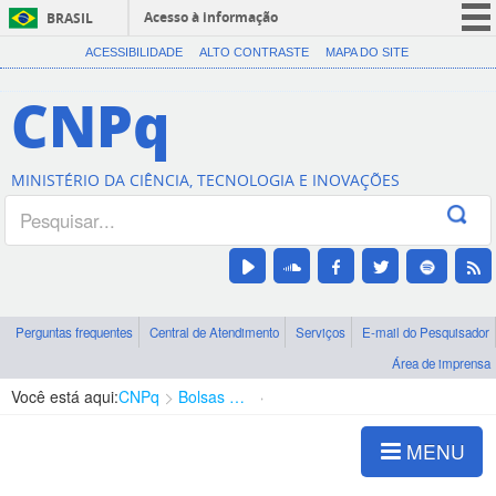
Acesso à informação
BRASIL
CORONAVÍRUS (COVID-19)
ACESSIBILIDADE
ALTO CONTRASTE
MAPA DO SITE
Participe
CNPq
Serviços
Legislação
MINISTÉRIO DA CIÊNCIA, TECNOLOGIA E INOVAÇÕES
Canais
Perguntas frequentes
Central de Atendimento
Serviços
E-mail do Pesquisador
Área de imprensa
Você está aqui:
CNPq
Bolsas e Auxílios Vigentes
Projetos de Pesquisa
MENU