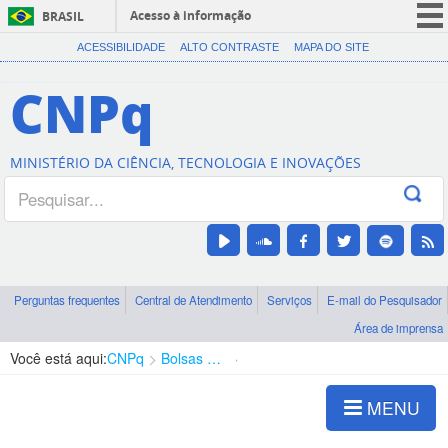
Acesso à informação
BRASIL
CORONAVÍRUS (COVID-19)
ACESSIBILIDADE
ALTO CONTRASTE
MAPA DO SITE
Participe
CNPq
Serviços
Legislação
MINISTÉRIO DA CIÊNCIA, TECNOLOGIA E INOVAÇÕES
Canais
Perguntas frequentes
Central de Atendimento
Serviços
E-mail do Pesquisador
Área de imprensa
Você está aqui:
CNPq
Bolsas e Auxílios Vigentes
Projetos de Pesquisa
MENU