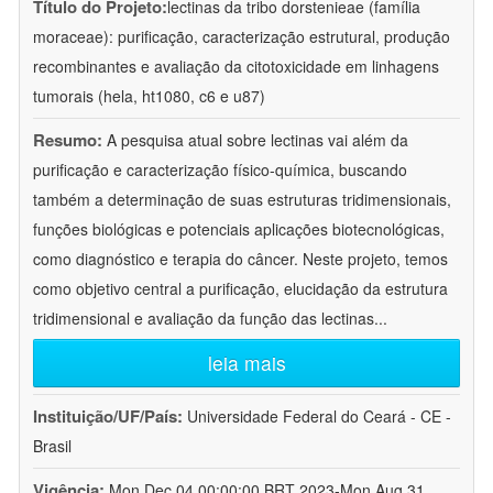
Título do Projeto:
lectinas da tribo dorstenieae (família
moraceae): purificação, caracterização estrutural, produção
recombinantes e avaliação da citotoxicidade em linhagens
tumorais (hela, ht1080, c6 e u87)
Resumo:
A pesquisa atual sobre lectinas vai além da
purificação e caracterização físico-química, buscando
também a determinação de suas estruturas tridimensionais,
funções biológicas e potenciais aplicações biotecnológicas,
como diagnóstico e terapia do câncer. Neste projeto, temos
como objetivo central a purificação, elucidação da estrutura
tridimensional e avaliação da função das lectinas
...
leia mais
Instituição/UF/País:
Universidade Federal do Ceará - CE -
Brasil
Vigência:
Mon Dec 04 00:00:00 BRT 2023-Mon Aug 31