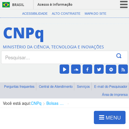
Acesso à informação
BRASIL
CORONAVÍRUS (COVID-19)
ACESSIBILIDADE
ALTO CONTRASTE
MAPA DO SITE
Participe
CNPq
Serviços
Legislação
MINISTÉRIO DA CIÊNCIA, TECNOLOGIA E INOVAÇÕES
Canais
Perguntas frequentes
Central de Atendimento
Serviços
E-mail do Pesquisador
Área de imprensa
Você está aqui:
CNPq
Bolsas e Auxílios Vigentes
Projetos de Pesquisa
MENU