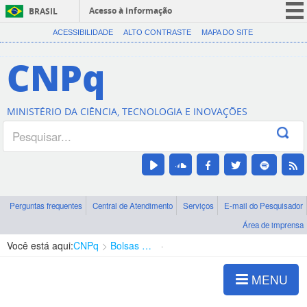
Acesso à informação
BRASIL
CORONAVÍRUS (COVID-19)
ACESSIBILIDADE
ALTO CONTRASTE
MAPA DO SITE
Participe
CNPq
Serviços
Legislação
MINISTÉRIO DA CIÊNCIA, TECNOLOGIA E INOVAÇÕES
Canais
Perguntas frequentes
Central de Atendimento
Serviços
E-mail do Pesquisador
Área de imprensa
Você está aqui:
CNPq
Bolsas e Auxílios Vigentes
Projetos de Pesquisa
MENU