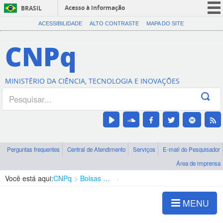
Acesso à informação
BRASIL
CORONAVÍRUS (COVID-19)
ACESSIBILIDADE
ALTO CONTRASTE
MAPA DO SITE
Participe
CNPq
Serviços
Legislação
MINISTÉRIO DA CIÊNCIA, TECNOLOGIA E INOVAÇÕES
Canais
Perguntas frequentes
Central de Atendimento
Serviços
E-mail do Pesquisador
Área de imprensa
Você está aqui:
CNPq
Bolsas e Auxílios Vigentes
Projetos de Pesquisa
MENU