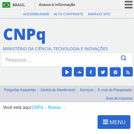
Acesso à informação
BRASIL
CORONAVÍRUS (COVID-19)
ACESSIBILIDADE
ALTO CONTRASTE
MAPA DO SITE
Participe
CNPq
Serviços
Legislação
MINISTÉRIO DA CIÊNCIA, TECNOLOGIA E INOVAÇÕES
Canais
Perguntas frequentes
Central de Atendimento
Serviços
E-mail do Pesquisador
Área de imprensa
Você está aqui:
CNPq
Bolsas e Auxílios Vigentes
Projetos de Pesquisa
MENU