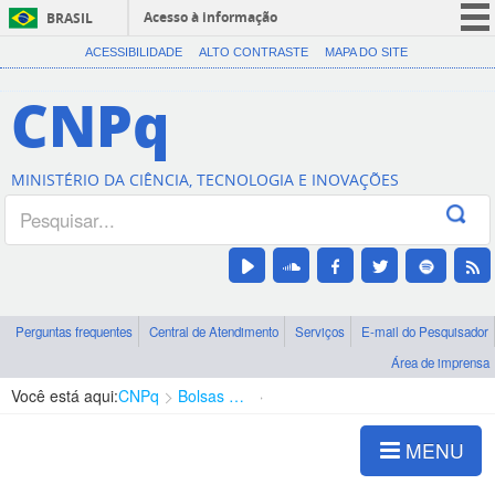
Acesso à informação
BRASIL
CORONAVÍRUS (COVID-19)
ACESSIBILIDADE
ALTO CONTRASTE
MAPA DO SITE
Participe
CNPq
Serviços
Legislação
MINISTÉRIO DA CIÊNCIA, TECNOLOGIA E INOVAÇÕES
Canais
Perguntas frequentes
Central de Atendimento
Serviços
E-mail do Pesquisador
Área de imprensa
Você está aqui:
CNPq
Bolsas e Auxílios Vigentes
Projetos de Pesquisa
MENU