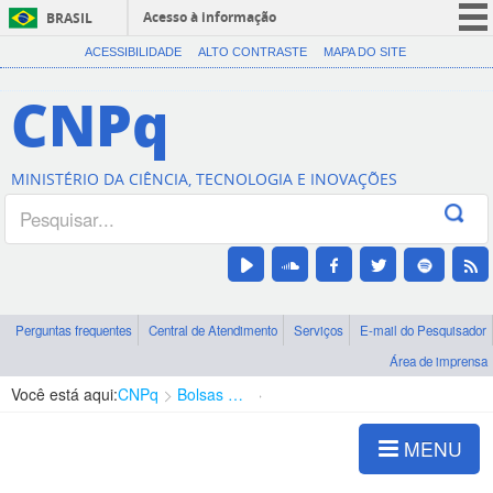
Acesso à informação
BRASIL
CORONAVÍRUS (COVID-19)
ACESSIBILIDADE
ALTO CONTRASTE
MAPA DO SITE
Participe
CNPq
Serviços
Legislação
MINISTÉRIO DA CIÊNCIA, TECNOLOGIA E INOVAÇÕES
Canais
Perguntas frequentes
Central de Atendimento
Serviços
E-mail do Pesquisador
Área de imprensa
Você está aqui:
CNPq
Bolsas e Auxílios Vigentes
Projetos de Pesquisa
MENU