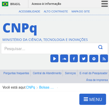
Acesso à informação
BRASIL
CORONAVÍRUS (COVID-19)
ACESSIBILIDADE
ALTO CONTRASTE
MAPA DO SITE
Participe
CNPq
Serviços
Legislação
MINISTÉRIO DA CIÊNCIA, TECNOLOGIA E INOVAÇÕES
Canais
Perguntas frequentes
Central de Atendimento
Serviços
E-mail do Pesquisador
Área de imprensa
Você está aqui:
CNPq
Bolsas e Auxílios Vigentes
Projetos de Pesquisa
MENU