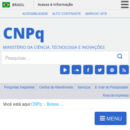
Acesso à informação
BRASIL
CORONAVÍRUS (COVID-19)
ACESSIBILIDADE
ALTO CONTRASTE
MAPA DO SITE
Participe
CNPq
Serviços
Legislação
MINISTÉRIO DA CIÊNCIA, TECNOLOGIA E INOVAÇÕES
Canais
Perguntas frequentes
Central de Atendimento
Serviços
E-mail do Pesquisador
Área de imprensa
Você está aqui:
CNPq
Bolsas e Auxílios Vigentes
Projetos de Pesquisa
MENU