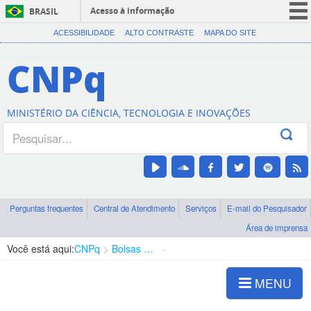
Acesso à informação
BRASIL
CORONAVÍRUS (COVID-19)
ACESSIBILIDADE
ALTO CONTRASTE
MAPA DO SITE
Participe
CNPq
Serviços
Legislação
MINISTÉRIO DA CIÊNCIA, TECNOLOGIA E INOVAÇÕES
Canais
Perguntas frequentes
Central de Atendimento
Serviços
E-mail do Pesquisador
Área de imprensa
Você está aqui:
CNPq
Bolsas e Auxílios Vigentes
Projetos de Pesquisa
MENU