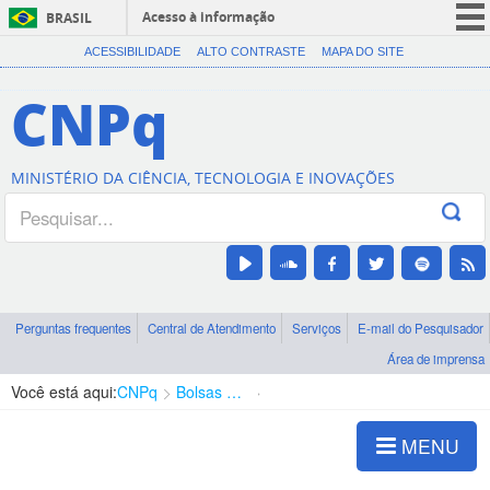
Acesso à informação
BRASIL
CORONAVÍRUS (COVID-19)
ACESSIBILIDADE
ALTO CONTRASTE
MAPA DO SITE
Participe
CNPq
Serviços
Legislação
MINISTÉRIO DA CIÊNCIA, TECNOLOGIA E INOVAÇÕES
Canais
Perguntas frequentes
Central de Atendimento
Serviços
E-mail do Pesquisador
Área de imprensa
Você está aqui:
CNPq
Bolsas e Auxílios Vigentes
Projetos de Pesquisa
MENU