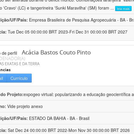
ro 'Cravo' (LC) e tangerineira 'Sunki Maravilha' (SM) foram
...
leia mais
uição/UF/País:
Empresa Brasileira de Pesquisa Agropecuária - BA - Bra
cia:
Tue Dec 05 00:00:00 BRT 2023-Fri Dec 31 00:00:00 BRT 2027
Acácia Bastos Couto Pinto
DENADOR(A)
AS EXATAS E DA TERRA
ncias
il
Currículo
 do Projeto:
expogeo virtual: popularizando a educação geocientífica a
mo:
Vide projeto anexo
uição/UF/País:
ESTADO DA BAHIA - BA - Brasil
cia:
Sat Dec 24 00:00:00 BRT 2022-Mon Nov 30 00:00:00 BRT 2026