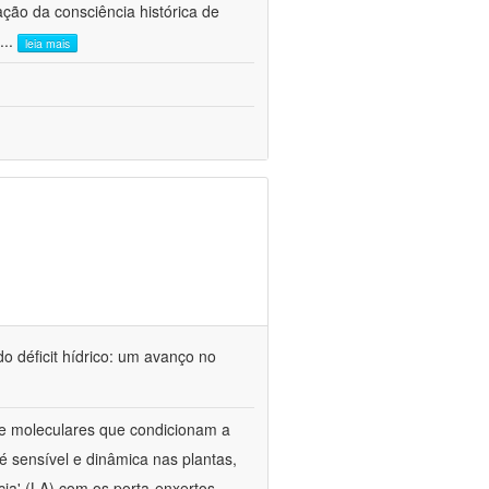
ão da consciência histórica de
...
leia mais
o déficit hídrico: um avanço no
s e moleculares que condicionam a
é sensível e dinâmica nas plantas,
cia' (LA) com os porta-enxertos