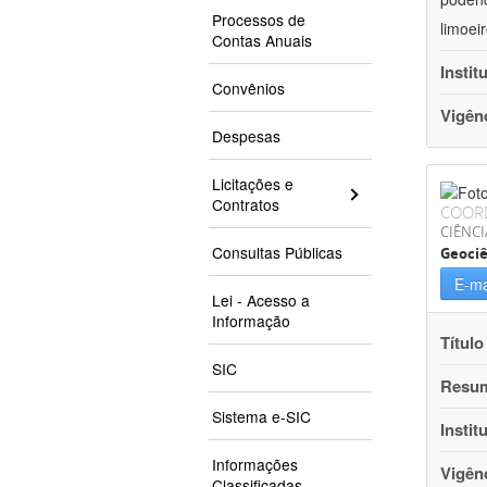
Processos de
limoei
Contas Anuais
Instit
Convênios
Vigên
Despesas
Licitações e
Contratos
COOR
CIÊNCI
Consultas Públicas
Geociê
E-ma
Lei - Acesso a
Informação
Título
SIC
Resu
Sistema e-SIC
Instit
Informações
Vigên
Classificadas