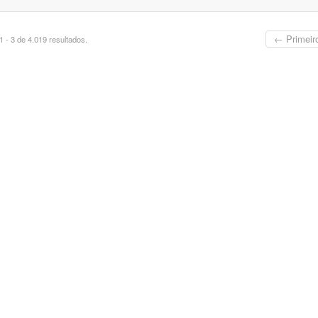
← Primeir
 - 3 de 4.019 resultados.