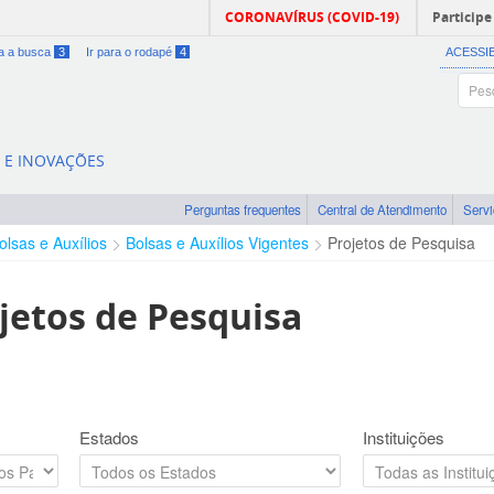
CORONAVÍRUS (COVID-19)
Participe
ra a busca
3
Ir para o rodapé
4
ACESSI
A E INOVAÇÕES
Perguntas frequentes
Central de Atendimento
Serv
olsas e Auxílios
Bolsas e Auxílios Vigentes
Projetos de Pesquisa
jetos de Pesquisa
Estados
Instituições