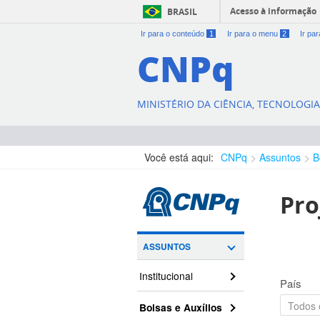
Acesso à informação
BRASIL
Ir para o conteúdo
1
Ir para o menu
2
Ir pa
CNPq
MINISTÉRIO DA CIÊNCIA, TECNOLOGI
Você está aqui:
CNPq
Assuntos
B
Pro
ASSUNTOS
Institucional
País
Bolsas e Auxílios