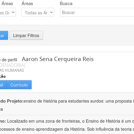
 Áreas
Áreas
Busca
rar
Limpar Filtros
Aaron Sena Cerqueira Reis
DENADOR(A)
IAS HUMANAS
ção
il
Currículo
 do Projeto:
ensino de história para estudantes surdos: uma proposta i
ca
mo:
Localizado em uma zona de fronteiras, o Ensino de História é um
ocessos de ensino-aprendizagem da História. Sob influência da teoria d