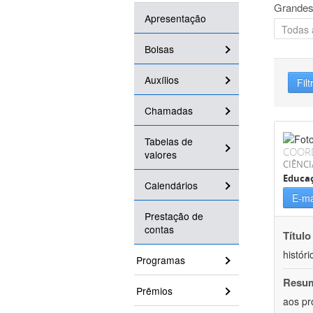
Grandes
Apresentação
Bolsas
Auxílios
Filt
Chamadas
Tabelas de
COOR
valores
CIÊNC
Educa
Calendários
E-ma
Prestação de
contas
Título
históri
Programas
Resu
Prêmios
aos pr