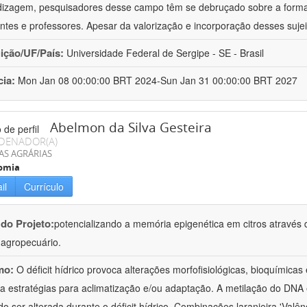
izagem, pesquisadores desse campo têm se debruçado sobre a formaç
ntes e professores. Apesar da valorização e incorporação desses sujei
uição/UF/País:
Universidade Federal de Sergipe - SE - Brasil
cia:
Mon Jan 08 00:00:00 BRT 2024-Sun Jan 31 00:00:00 BRT 2027
Abelmon da Silva Gesteira
DENADOR(A)
AS AGRÁRIAS
omia
il
Currículo
 do Projeto:
potencializando a memória epigenética em citros através d
o agropecuário.
mo:
O déficit hídrico provoca alterações morfofisiológicas, bioquímica
 a estratégias para aclimatização e/ou adaptação. A metilação do DNA 
o ser alterada durante o déficit hídrico. Combinações laranjeira 'Valên