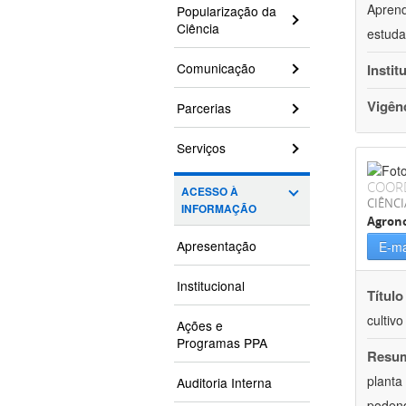
Aprend
Popularização da
Ciência
estuda
Comunicação
Instit
Vigên
Parcerias
Serviços
COOR
ACESSO À
CIÊNCI
INFORMAÇÃO
Agron
Apresentação
E-ma
Institucional
Título
cultiv
Ações e
Programas PPA
Resu
planta
Auditoria Interna
podend