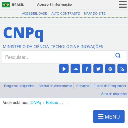
Acesso à informação
BRASIL
CORONAVÍRUS (COVID-19)
ACESSIBILIDADE
ALTO CONTRASTE
MAPA DO SITE
Participe
CNPq
Serviços
Legislação
MINISTÉRIO DA CIÊNCIA, TECNOLOGIA E INOVAÇÕES
Canais
Perguntas frequentes
Central de Atendimento
Serviços
E-mail do Pesquisador
Área de imprensa
Você está aqui:
CNPq
Bolsas e Auxílios Vigentes
Projetos de Pesquisa
MENU