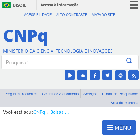
Acesso à informação
BRASIL
CORONAVÍRUS (COVID-19)
ACESSIBILIDADE
ALTO CONTRASTE
MAPA DO SITE
Participe
CNPq
Serviços
Legislação
MINISTÉRIO DA CIÊNCIA, TECNOLOGIA E INOVAÇÕES
Canais
Perguntas frequentes
Central de Atendimento
Serviços
E-mail do Pesquisador
Área de imprensa
Você está aqui:
CNPq
Bolsas e Auxílios Vigentes
Projetos de Pesquisa
MENU