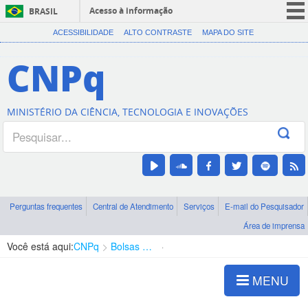
Acesso à informação
BRASIL
CORONAVÍRUS (COVID-19)
ACESSIBILIDADE
ALTO CONTRASTE
MAPA DO SITE
Participe
CNPq
Serviços
Legislação
MINISTÉRIO DA CIÊNCIA, TECNOLOGIA E INOVAÇÕES
Canais
Perguntas frequentes
Central de Atendimento
Serviços
E-mail do Pesquisador
Área de imprensa
Você está aqui:
CNPq
Bolsas e Auxílios Vigentes
Projetos de Pesquisa
MENU