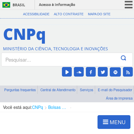
Acesso à informação
BRASIL
CORONAVÍRUS (COVID-19)
ACESSIBILIDADE
ALTO CONTRASTE
MAPA DO SITE
Participe
CNPq
Serviços
Legislação
MINISTÉRIO DA CIÊNCIA, TECNOLOGIA E INOVAÇÕES
Canais
Perguntas frequentes
Central de Atendimento
Serviços
E-mail do Pesquisador
Área de imprensa
Você está aqui:
CNPq
Bolsas e Auxílios Vigentes
Projetos de Pesquisa
MENU