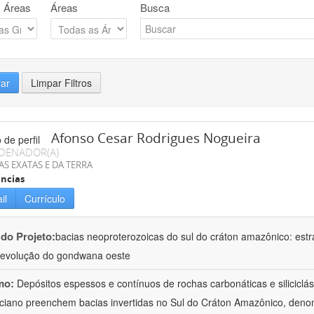
 Áreas
Áreas
Busca
rar
Limpar Filtros
Afonso Cesar Rodrigues Nogueira
DENADOR(A)
AS EXATAS E DA TERRA
ncias
il
Currículo
 do Projeto:
bacias neoproterozoicas do sul do cráton amazônico: estra
evolução do gondwana oeste
mo:
Depósitos espessos e contínuos de rochas carbonáticas e siliciclá
ciano preenchem bacias invertidas no Sul do Cráton Amazônico, denom