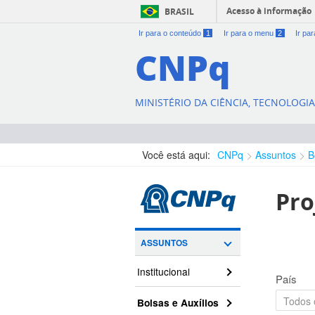
Acesso à informação
BRASIL
Ir para o conteúdo
1
Ir para o menu
2
Ir pa
CNPq
MINISTÉRIO DA CIÊNCIA, TECNOLOGI
Você está aqui:
CNPq
Assuntos
B
Pro
ASSUNTOS
Institucional
País
Bolsas e Auxílios