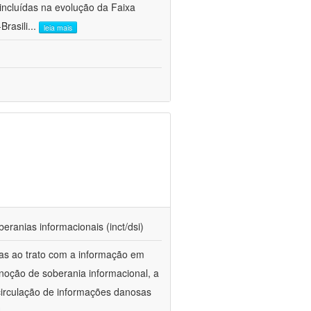
ncluídas na evolução da Faixa
Brasili
...
leia mais
beranias informacionais (inct/dsi)
das ao trato com a informação em
 noção de soberania informacional, a
 circulação de informações danosas