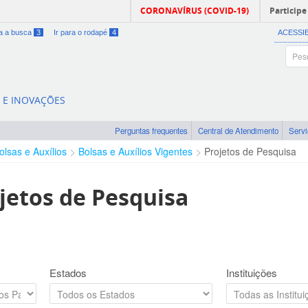
CORONAVÍRUS (COVID-19)
Participe
ra a busca
3
Ir para o rodapé
4
ACESSI
A E INOVAÇÕES
Perguntas frequentes
Central de Atendimento
Serv
olsas e Auxílios
Bolsas e Auxílios Vigentes
Projetos de Pesquisa
jetos de Pesquisa
Estados
Instituições