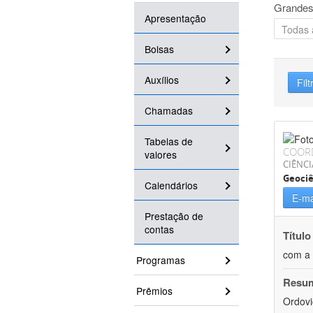
Grandes
Apresentação
Bolsas
Auxílios
Filt
Chamadas
Tabelas de
COOR
valores
CIÊNCI
Geociê
Calendários
E-ma
Prestação de
contas
Título
com a 
Programas
Resu
Prêmios
Ordovi