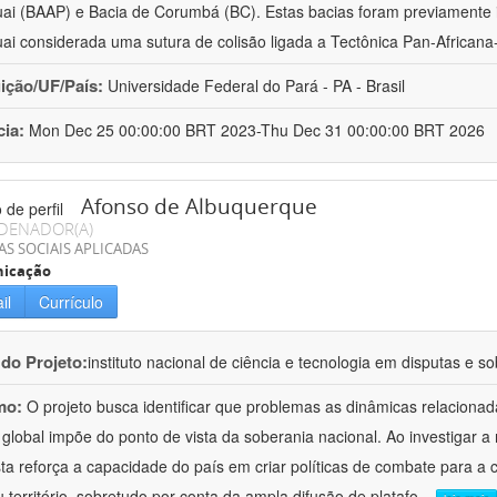
ai (BAAP) e Bacia de Corumbá (BC). Estas bacias foram previamente i
ai considerada uma sutura de colisão ligada a Tectônica Pan-Africana-
uição/UF/País:
Universidade Federal do Pará - PA - Brasil
cia:
Mon Dec 25 00:00:00 BRT 2023-Thu Dec 31 00:00:00 BRT 2026
Afonso de Albuquerque
DENADOR(A)
AS SOCIAIS APLICADAS
icação
il
Currículo
 do Projeto:
instituto nacional de ciência e tecnologia em disputas e so
mo:
O projeto busca identificar que problemas as dinâmicas relaciona
 global impõe do ponto de vista da soberania nacional. Ao investigar a
ta reforça a capacidade do país em criar políticas de combate para a
 território, sobretudo por conta da ampla difusão de platafo
...