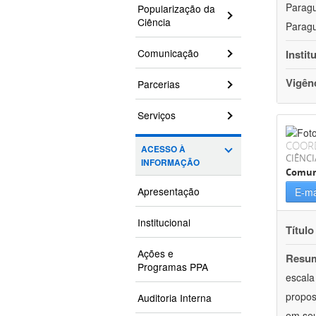
Paragu
Popularização da
Ciência
Paragu
Comunicação
Instit
Vigên
Parcerias
Serviços
COOR
ACESSO À
CIÊNCI
INFORMAÇÃO
Comun
Apresentação
E-ma
Institucional
Título
Ações e
Resu
Programas PPA
escala
propos
Auditoria Interna
em seu