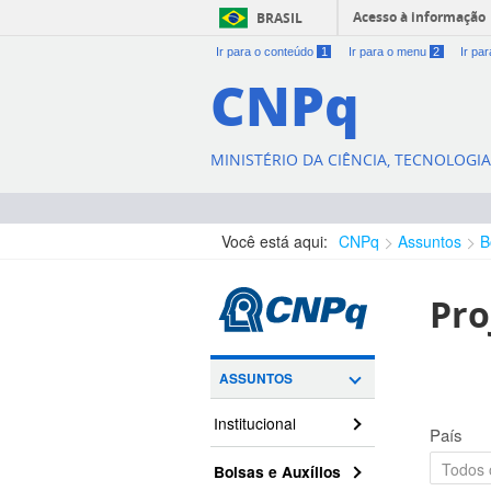
Acesso à informação
BRASIL
Ir para o conteúdo
1
Ir para o menu
2
Ir pa
CNPq
MINISTÉRIO DA CIÊNCIA, TECNOLOGI
Você está aqui:
CNPq
Assuntos
B
Pro
ASSUNTOS
Institucional
País
Bolsas e Auxílios