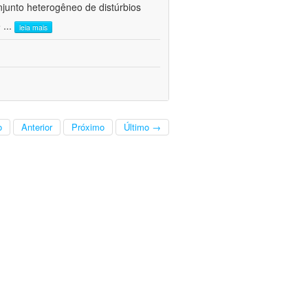
junto heterogêneo de distúrbios
e
...
leia mais
o
Anterior
Próximo
Último →