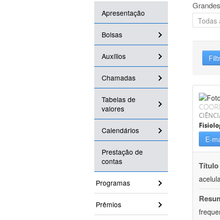
Grandes
Apresentação
Bolsas
Auxílios
Filt
Chamadas
Tabelas de
COOR
valores
CIÊNCI
Fisiolo
Calendários
E-ma
Prestação de
contas
Título
acelul
Programas
Resu
Prêmios
freque