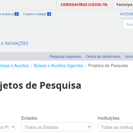
CORONAVÍRUS (COVID-19)
Participe
ra a busca
3
Ir para o rodapé
4
ACESSI
A E INOVAÇÕES
Perguntas frequentes
Central de Atendimento
Serv
olsas e Auxílios
Bolsas e Auxílios Vigentes
Projetos de Pesquisa
jetos de Pesquisa
Estados
Instituições