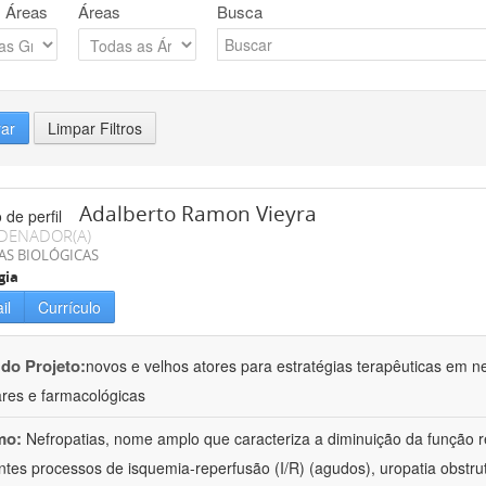
 Áreas
Áreas
Busca
rar
Limpar Filtros
Adalberto Ramon Vieyra
DENADOR(A)
AS BIOLÓGICAS
gia
il
Currículo
 do Projeto:
novos e velhos atores para estratégias terapêuticas em nef
ares e farmacológicas
mo:
Nefropatias, nome amplo que caracteriza a diminuição da função r
ntes processos de isquemia-reperfusão (I/R) (agudos), uropatia obstrut