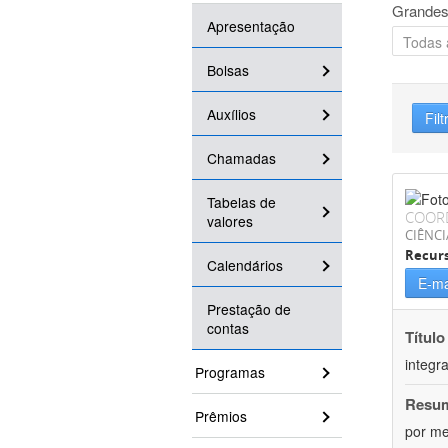
Grandes
Apresentação
Bolsas
Auxílios
Filt
Chamadas
Tabelas de
COOR
valores
CIÊNCI
Recurs
Calendários
E-ma
Prestação de
contas
Título
integr
Programas
Resu
Prêmios
por me