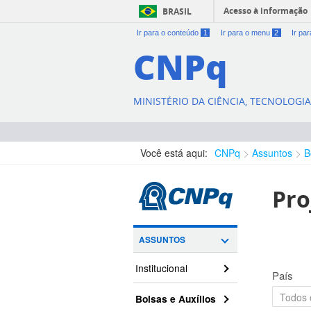
Acesso à informação
BRASIL
Ir para o conteúdo
1
Ir para o menu
2
Ir pa
CNPq
MINISTÉRIO DA CIÊNCIA, TECNOLOGI
Você está aqui:
CNPq
Assuntos
B
Pro
ASSUNTOS
Institucional
País
Bolsas e Auxílios