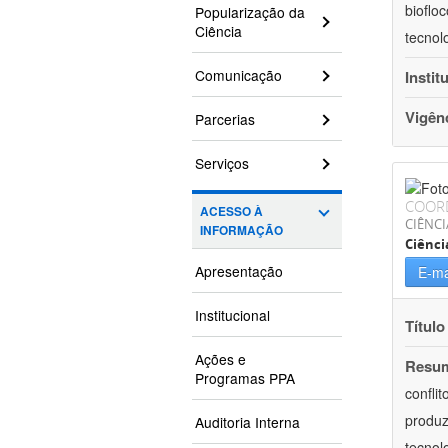
bioflo
Popularização da
Ciência
tecnol
Comunicação
Instit
Vigên
Parcerias
Serviços
COOR
ACESSO À
CIÊNC
INFORMAÇÃO
Ciênci
Apresentação
E-ma
Institucional
Título
Ações e
Resu
Programas PPA
confli
produz
Auditoria Interna
tecnol