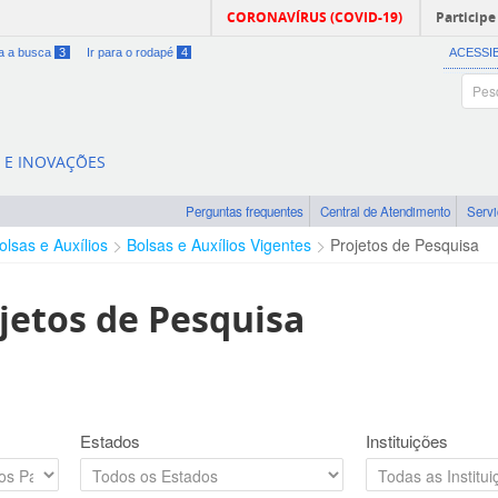
CORONAVÍRUS (COVID-19)
Participe
ra a busca
3
Ir para o rodapé
4
ACESSI
A E INOVAÇÕES
Perguntas frequentes
Central de Atendimento
Serv
olsas e Auxílios
Bolsas e Auxílios Vigentes
Projetos de Pesquisa
jetos de Pesquisa
Estados
Instituições