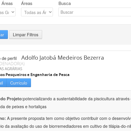
 Áreas
Áreas
Busca
rar
Limpar Filtros
Adolfo Jatobá Medeiros Bezerra
DENADOR(A)
AS AGRÁRIAS
os Pesqueiros e Engenharia de Pesca
il
Currículo
 do Projeto:
potencializando a sustentabilidade da piscicultura atrav
ada de peixes e hortaliças
mo:
A presente proposta tem como objetivo contribuir com o desenvolv
io da avaliação do uso de biorremediadores em cultivo de tilápia-do-ni