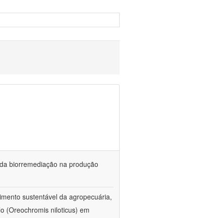
és da biorremediação na produção
imento sustentável da agropecuária,
lo (Oreochromis niloticus) em