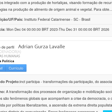
cos integrado com a produção de hortaliças, visando formação de rec
ogias na produção de alimento de origem animal e vegetal. Para obte
..
uição/UF/País:
Instituto Federal Catarinense - SC - Brasil
cia:
Mon Dec 04 00:00:00 BRT 2023-Thu Dec 31 00:00:00 BRT 2026
Adrian Gurza Lavalle
DENADOR(A)
IAS HUMANAS
a Política
il
Currículo
 do Projeto:
inct participa - transformações da participação, do associa
mo:
A transformação dos processos de organização e mobilização soci
tos são fenômenos globais que acompanham a crise da democracia, o cr
ida por políticas liberalizantes, a ascensão da extrema direita populist
ogias digitais de comunicação. Esses fenômenos expressam e
...