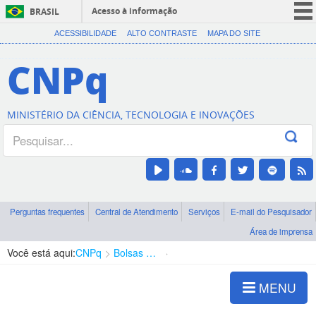
Acesso à informação
BRASIL
CORONAVÍRUS (COVID-19)
ACESSIBILIDADE
ALTO CONTRASTE
MAPA DO SITE
Participe
CNPq
Serviços
Legislação
MINISTÉRIO DA CIÊNCIA, TECNOLOGIA E INOVAÇÕES
Canais
Perguntas frequentes
Central de Atendimento
Serviços
E-mail do Pesquisador
Área de imprensa
Você está aqui:
CNPq
Bolsas e Auxílios Vigentes
Projetos de Pesquisa
MENU