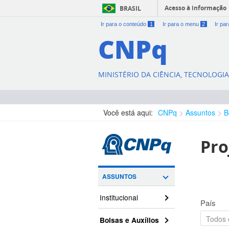
Acesso à informação
BRASIL
Ir para o conteúdo
1
Ir para o menu
2
Ir pa
CNPq
MINISTÉRIO DA CIÊNCIA, TECNOLOGI
Você está aqui:
CNPq
Assuntos
B
Pro
ASSUNTOS
Institucional
País
Bolsas e Auxílios