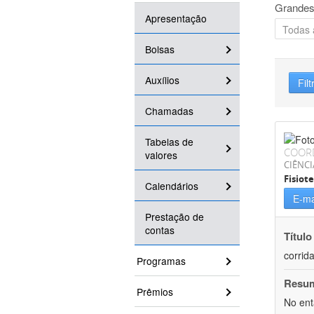
Grandes
Apresentação
Bolsas
Auxílios
Filt
Chamadas
Tabelas de
COOR
valores
CIÊNCI
Fisiot
Calendários
E-ma
Prestação de
contas
Título
corrid
Programas
Resu
Prêmios
No ent