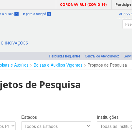
CORONAVÍRUS (COVID-19)
Participe
ra a busca
3
Ir para o rodapé
4
ACESSI
A E INOVAÇÕES
Perguntas frequentes
Central de Atendimento
Serv
olsas e Auxílios
Bolsas e Auxílios Vigentes
Projetos de Pesquisa
jetos de Pesquisa
Estados
Instituições