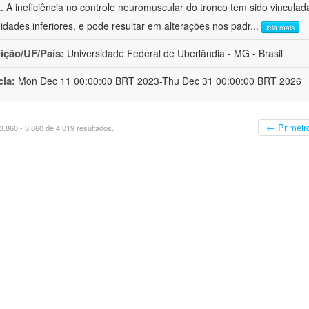
a. A ineficiência no controle neuromuscular do tronco tem sido vinculad
idades inferiores, e pode resultar em alterações nos padr
...
leia mais
uição/UF/País:
Universidade Federal de Uberlândia - MG - Brasil
cia:
Mon Dec 11 00:00:00 BRT 2023-Thu Dec 31 00:00:00 BRT 2026
← Primeir
.860 - 3.860 de 4.019 resultados.