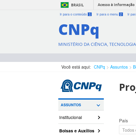
Acesso à informação
BRASIL
Ir para o conteúdo
1
Ir para o menu
2
Ir pa
CNPq
MINISTÉRIO DA CIÊNCIA, TECNOLOGI
Você está aqui:
CNPq
Assuntos
B
Pro
ASSUNTOS
Institucional
País
Bolsas e Auxílios