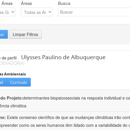
 Áreas
Áreas
Busca
rar
Limpar Filtros
Ulysses Paulino de Albuquerque
DENADOR(A)
as Ambientais
il
Currículo
 do Projeto:
determinantes biopsicossociais na resposta individual e c
ncia climática
mo:
Existe consenso científico de que as mudanças climáticas irão cont
preender como os seres humanos têm lidado com a variabilidade do cl