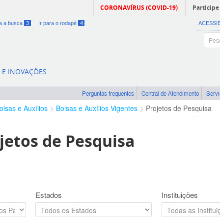
CORONAVÍRUS (COVID-19)
Participe
ra a busca
3
Ir para o rodapé
4
ACESSI
A E INOVAÇÕES
Perguntas frequentes
Central de Atendimento
Serv
olsas e Auxílios
Bolsas e Auxílios Vigentes
Projetos de Pesquisa
jetos de Pesquisa
Estados
Instituições