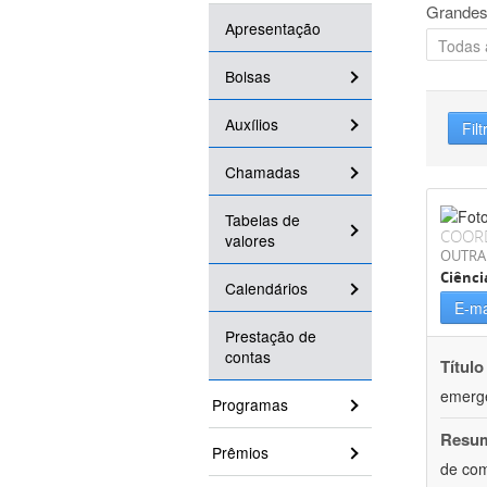
Grandes
Apresentação
Bolsas
Auxílios
Filt
Chamadas
Tabelas de
COOR
valores
OUTRA
Ciênci
Calendários
E-ma
Prestação de
contas
Título
emergê
Programas
Resu
Prêmios
de com