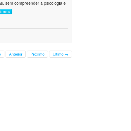
cas, sem compreender a psicologia e
eia mais
o
Anterior
Próximo
Último →