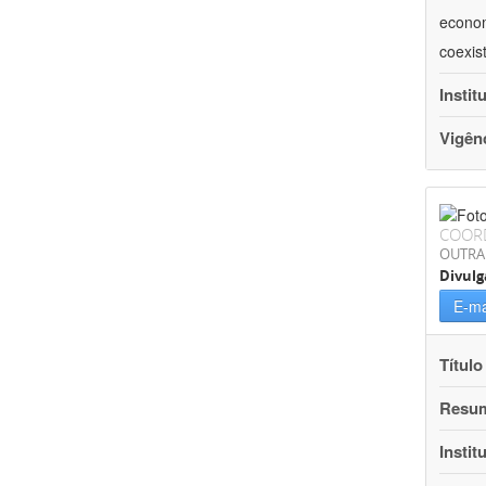
econom
coexis
Instit
Vigên
COOR
OUTRA
Divulg
E-ma
Título
Resu
Instit