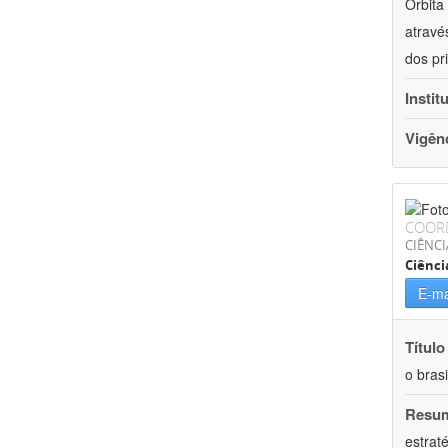
Órbita
atravé
dos pr
Instit
Vigên
COOR
CIÊNC
Ciênci
E-ma
Título
o brasi
Resu
estrat