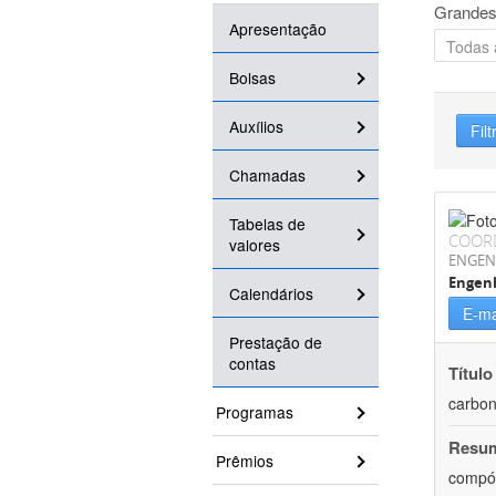
Grandes
Apresentação
Bolsas
Auxílios
Filt
Chamadas
Tabelas de
COOR
valores
ENGEN
Engenh
Calendários
E-ma
Prestação de
contas
Título
carbon
Programas
Resu
Prêmios
compós