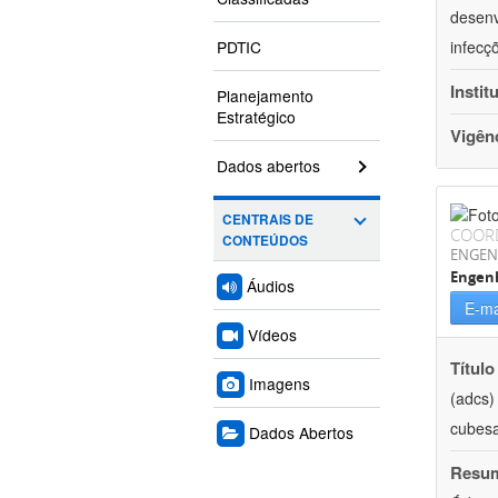
desenv
PDTIC
infecç
Instit
Planejamento
Estratégico
Vigên
Dados abertos
CENTRAIS DE
COOR
CONTEÚDOS
ENGEN
Engenh
Áudios
E-ma
Vídeos
Título
Imagens
(adcs)
cubesa
Dados Abertos
Resu