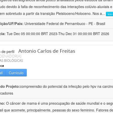
udo devido à falta de reconhecimento das interações colúvio-aluviais e
em sobretudo a partir da transição Pleistoceno/Holoceno. Nos a
...
leia
uição/UF/País:
Universidade Federal de Pernambuco - PE - Brasil
cia:
Tue Dec 05 00:00:00 BRT 2023-Thu Dec 31 00:00:00 BRT 2026
Antonio Carlos de Freitas
DENADOR(A)
AS BIOLÓGICAS
ica
il
Currículo
 do Projeto:
compreensão do potencial da infecção pelo hpv na carci
rcadores
mo:
O câncer de mama é uma preocupação de saúde mundial e o segun
sil que acomete, principalmente, pessoas do sexo feminino. Fatores d