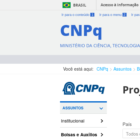
Acesso à informação
BRASIL
Ir para o conteúdo
1
Ir para o menu
2
Ir pa
CNPq
MINISTÉRIO DA CIÊNCIA, TECNOLOGI
Você está aqui:
CNPq
Assuntos
B
Pro
ASSUNTOS
Institucional
País
Bolsas e Auxílios