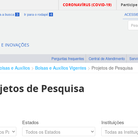
CORONAVÍRUS (COVID-19)
Participe
ra a busca
3
Ir para o rodapé
4
ACESSI
A E INOVAÇÕES
Perguntas frequentes
Central de Atendimento
Serv
olsas e Auxílios
Bolsas e Auxílios Vigentes
Projetos de Pesquisa
jetos de Pesquisa
Estados
Instituições