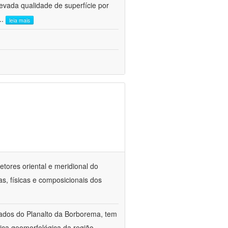
evada qualidade de superfície por
...
leia mais
tores oriental e meridional do
as, físicas e composicionais dos
vados do Planalto da Borborema, tem
mica geomorfológica da região,