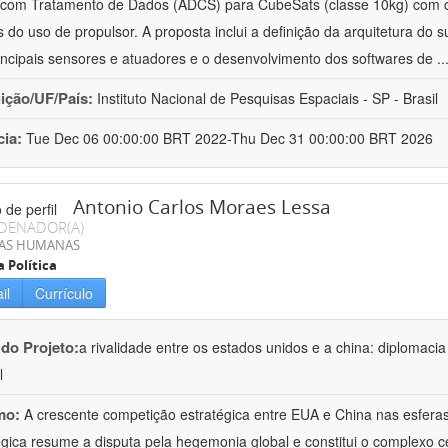
 com Tratamento de Dados (ADCS) para CubeSats (classe 10kg) com 
s do uso de propulsor. A proposta inclui a definição da arquitetura do 
incipais sensores e atuadores e o desenvolvimento dos softwares de
..
uição/UF/País:
Instituto Nacional de Pesquisas Espaciais - SP - Brasil
cia:
Tue Dec 06 00:00:00 BRT 2022-Thu Dec 31 00:00:00 BRT 2026
Antonio Carlos Moraes Lessa
DENADOR(A)
IAS HUMANAS
a Política
il
Currículo
 do Projeto:
a rivalidade entre os estados unidos e a china: diplomacia
l
mo:
A crescente competição estratégica entre EUA e China nas esferas 
égica resume a disputa pela hegemonia global e constitui o complexo c