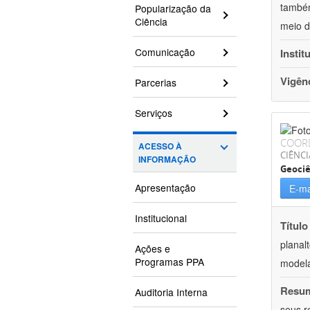
também
Popularização da
Ciência
meio d
Comunicação
Instit
Vigên
Parcerias
Serviços
COOR
ACESSO À
CIÊNCI
INFORMAÇÃO
Geociê
Apresentação
E-ma
Institucional
Título
planal
Ações e
Programas PPA
model
Resu
Auditoria Interna
seus r