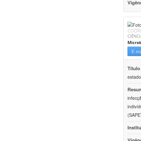
Vigên
COOR
CIÊNCI
Microb
E-ma
Título
estado
Resu
infecç
indiví
(SAPEV
Instit
Vigên