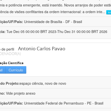
ia e potência emergente, está inserido. Novos arranjos de poder est
tência de visões conflitantes da ordem internacional: a ordem inte
...
le
uição/UF/País:
Universidade de Brasília - DF - Brasil
cia:
Tue Dec 05 00:00:00 BRT 2023-Thu Dec 31 00:00:00 BRT 2026
Antonio Carlos Pavao
DENADOR(A)
ação Científica
il
Currículo
 do Projeto:
espaço ciência, novo de novo
mo:
Vide projeto anexo
uição/UF/País:
Universidade Federal de Pernambuco - PE - Brasil