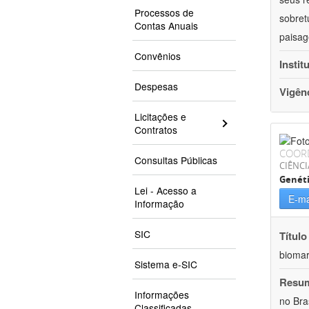
Processos de
sobret
Contas Anuais
paisag
Convênios
Instit
Despesas
Vigên
Licitações e
Contratos
COOR
Consultas Públicas
CIÊNCI
Genét
Lei - Acesso a
E-ma
Informação
SIC
Título
bioma
Sistema e-SIC
Resu
Informações
no Bra
Classificadas