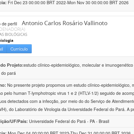
cia:
Fri Dec 23 00:00:00 BRT 2022-Mon Nov 30 00:00:00 BRT 2026
Antonio Carlos Rosário Vallinoto
DENADOR(A)
AS BIOLÓGICAS
iologia
il
Currículo
 do Projeto:
estudo clínico-epidemiológico, molecular e imunogenético d
 do pará
mo:
No presente projeto propomos um estudo clínico-epidemiológico, 
ão pelo human T-lymphotropic virus 1 e 2 (HTLV-1/2) seguido de acom
duos detectados com a infecção, por meio do do Serviço de Atendime
H), do Laboratório de Virologia da Universidade Federal do Pará. A p
uição/UF/País:
Universidade Federal do Pará - PA - Brasil
cia:
Mon Dec 04 00:00:00 BRT 2023-Thu Dec 31 00:00:00 BRT 2026