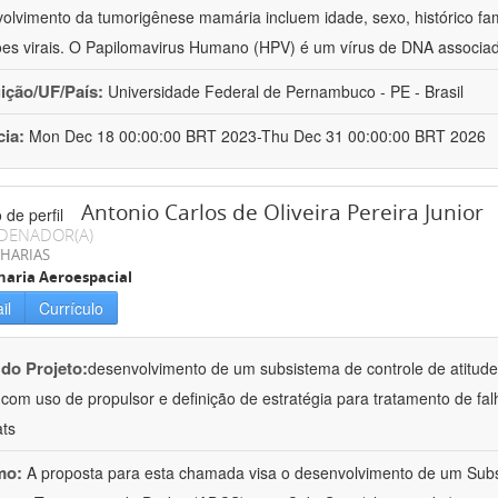
olvimento da tumorigênese mamária incluem idade, sexo, histórico fam
ões virais. O Papilomavirus Humano (HPV) é um vírus de DNA associa
uição/UF/País:
Universidade Federal de Pernambuco - PE - Brasil
cia:
Mon Dec 18 00:00:00 BRT 2023-Thu Dec 31 00:00:00 BRT 2026
Antonio Carlos de Oliveira Pereira Junior
DENADOR(A)
HARIAS
aria Aeroespacial
il
Currículo
 do Projeto:
desenvolvimento de um subsistema de controle de atitude
 com uso de propulsor e definição de estratégia para tratamento de falh
ts
mo:
A proposta para esta chamada visa o desenvolvimento de um Subs