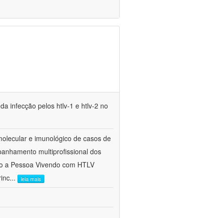
a infecção pelos htlv-1 e htlv-2 no
molecular e imunológico de casos de
panhamento multiprofissional dos
nto a Pessoa Vivendo com HTLV
rinc
...
leia mais