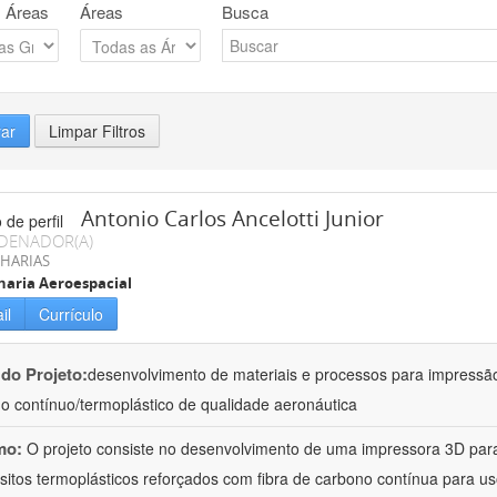
 Áreas
Áreas
Busca
rar
Limpar Filtros
Antonio Carlos Ancelotti Junior
DENADOR(A)
HARIAS
aria Aeroespacial
il
Currículo
 do Projeto:
desenvolvimento de materiais e processos para impressã
o contínuo/termoplástico de qualidade aeronáutica
mo:
O projeto consiste no desenvolvimento de uma impressora 3D para
itos termoplásticos reforçados com fibra de carbono contínua para u