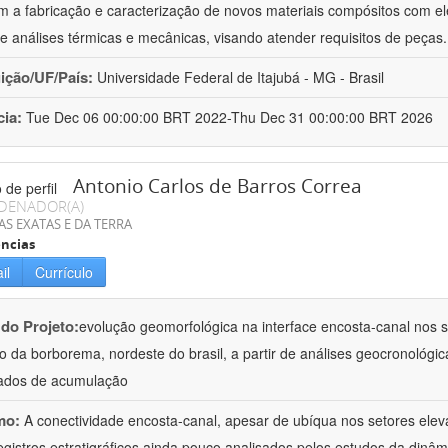
 a fabricação e caracterização de novos materiais compósitos com el
e análises térmicas e mecânicas, visando atender requisitos de peças
uição/UF/País:
Universidade Federal de Itajubá - MG - Brasil
cia:
Tue Dec 06 00:00:00 BRT 2022-Thu Dec 31 00:00:00 BRT 2026
Antonio Carlos de Barros Correa
DENADOR(A)
AS EXATAS E DA TERRA
ncias
il
Currículo
 do Projeto:
evolução geomorfológica na interface encosta-canal nos se
to da borborema, nordeste do brasil, a partir de análises geocronológic
ados de acumulação
mo:
A conectividade encosta-canal, apesar de ubíqua nos setores ele
egistros estratigráficos ainda pouco analisados pelos estudos da dinâ