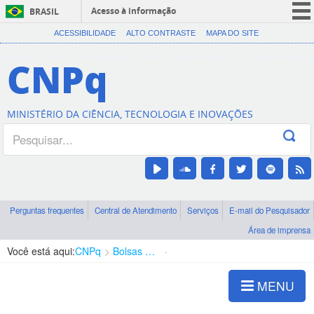
Acesso à informação
BRASIL
CORONAVÍRUS (COVID-19)
ACESSIBILIDADE
ALTO CONTRASTE
MAPA DO SITE
Participe
CNPq
Serviços
Legislação
MINISTÉRIO DA CIÊNCIA, TECNOLOGIA E INOVAÇÕES
Canais
Perguntas frequentes
Central de Atendimento
Serviços
E-mail do Pesquisador
Área de imprensa
Você está aqui:
CNPq
Bolsas e Auxílios Vigentes
Projetos de Pesquisa
MENU