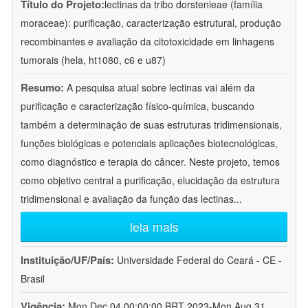
Título do Projeto:
lectinas da tribo dorstenieae (família
moraceae): purificação, caracterização estrutural, produção
recombinantes e avaliação da citotoxicidade em linhagens
tumorais (hela, ht1080, c6 e u87)
Resumo:
A pesquisa atual sobre lectinas vai além da
purificação e caracterização físico-química, buscando
também a determinação de suas estruturas tridimensionais,
funções biológicas e potenciais aplicações biotecnológicas,
como diagnóstico e terapia do câncer. Neste projeto, temos
como objetivo central a purificação, elucidação da estrutura
tridimensional e avaliação da função das lectinas
...
leia mais
Instituição/UF/País:
Universidade Federal do Ceará - CE -
Brasil
Vigência:
Mon Dec 04 00:00:00 BRT 2023-Mon Aug 31