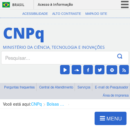
Acesso à informação
BRASIL
CORONAVÍRUS (COVID-19)
ACESSIBILIDADE
ALTO CONTRASTE
MAPA DO SITE
Participe
CNPq
Serviços
Legislação
MINISTÉRIO DA CIÊNCIA, TECNOLOGIA E INOVAÇÕES
Canais
Perguntas frequentes
Central de Atendimento
Serviços
E-mail do Pesquisador
Área de imprensa
Você está aqui:
CNPq
Bolsas e Auxílios Vigentes
Projetos de Pesquisa
MENU