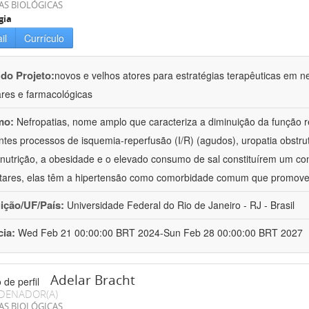
AS BIOLÓGICAS
gia
il
Currículo
 do Projeto:
novos e velhos atores para estratégias terapêuticas em nef
ares e farmacológicas
mo:
Nefropatias, nome amplo que caracteriza a diminuição da função r
ntes processos de isquemia-reperfusão (I/R) (agudos), uropatia obstrut
nutrição, a obesidade e o elevado consumo de sal constituírem um con
tares, elas têm a hipertensão como comorbidade comum que promov
uição/UF/País:
Universidade Federal do Rio de Janeiro - RJ - Brasil
cia:
Wed Feb 21 00:00:00 BRT 2024-Sun Feb 28 00:00:00 BRT 2027
Adelar Bracht
DENADOR(A)
AS BIOLÓGICAS