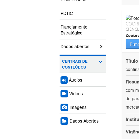
PDTIC
COOR
Planejamento
CIÊNCI
Estratégico
Zoote
E-ma
Dados abertos
Título
CENTRAIS DE
CONTEÚDOS
confin
Áudios
Resu
com mú
Vídeos
de par
mercad
Imagens
Instit
Dados Abertos
Vigên