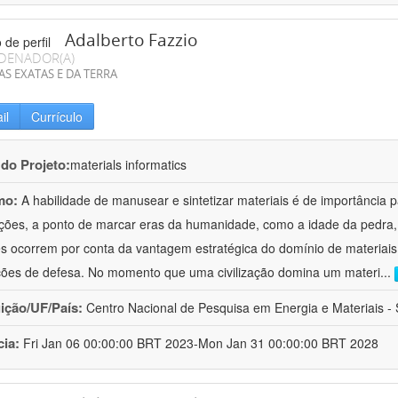
Adalberto Fazzio
DENADOR(A)
AS EXATAS E DA TERRA
il
Currículo
 do Projeto:
materials informatics
mo:
A habilidade de manusear e sintetizar materiais é de importância 
zações, a ponto de marcar eras da humanidade, como a idade da pedra, 
es ocorrem por conta da vantagem estratégica do domínio de materiais,
ções de defesa. No momento que uma civilização domina um materi
...
uição/UF/País:
Centro Nacional de Pesquisa em Energia e Materiais - S
cia:
Fri Jan 06 00:00:00 BRT 2023-Mon Jan 31 00:00:00 BRT 2028