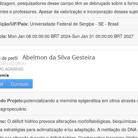
izagem, pesquisadores desse campo têm se debruçado sobre a formaç
ntes e professores. Apesar da valorização e incorporação desses sujei
uição/UF/País:
Universidade Federal de Sergipe - SE - Brasil
cia:
Mon Jan 08 00:00:00 BRT 2024-Sun Jan 31 00:00:00 BRT 2027
Abelmon da Silva Gesteira
DENADOR(A)
AS AGRÁRIAS
omia
il
Currículo
 do Projeto:
potencializando a memória epigenética em citros através d
o agropecuário.
mo:
O déficit hídrico provoca alterações morfofisiológicas, bioquímica
 a estratégias para aclimatização e/ou adaptação. A metilação do DNA 
o ser alterada durante o déficit hídrico. Combinações laranjeira 'Valên