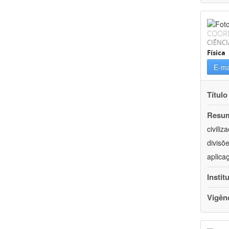
COOR
CIÊNCI
Física
E-ma
Título
Resu
civili
divisõ
aplica
Instit
Vigên