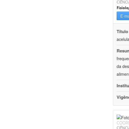
CIÊNCI
Fisiolo
E-ma
Título
acelul
Resu
freque
da des
alimen
Instit
Vigên
COOR
CIÊNCI