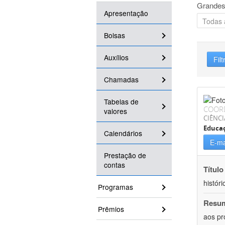
Grandes
Apresentação
Bolsas
Auxílios
Filt
Chamadas
Tabelas de
COOR
valores
CIÊNC
Educa
Calendários
E-ma
Prestação de
contas
Título
históri
Programas
Resu
Prêmios
aos pr