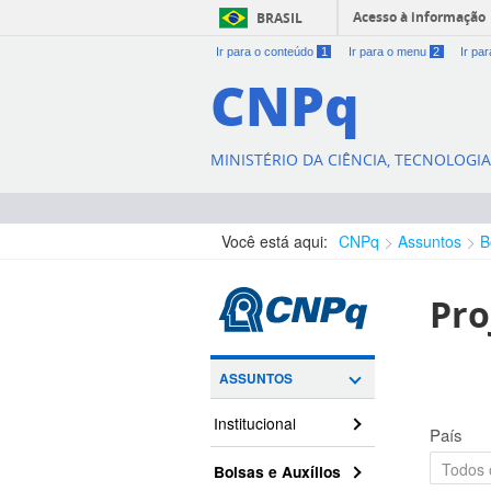
Acesso à informação
BRASIL
Ir para o conteúdo
1
Ir para o menu
2
Ir pa
CNPq
MINISTÉRIO DA CIÊNCIA, TECNOLOGI
Você está aqui:
CNPq
Assuntos
B
Pro
ASSUNTOS
Institucional
País
Bolsas e Auxílios