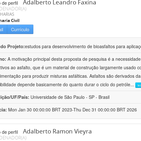
Adalberto Leandro Faxina
DENADOR(A)
HARIAS
aria Civil
il
Currículo
 do Projeto:
estudos para desenvolvimento de bioasfaltos para aplic
mo:
A motivação principal desta proposta de pesquisa é a necessidade
ativos ao asfalto, que é um material de construção largamente usado 
imentação para produzir misturas asfálticas. Asfaltos são derivados da
ibilidade depende basicamente do quanto durar o ciclo do petróle
...
le
uição/UF/País:
Universidade de São Paulo - SP - Brasil
cia:
Mon Jan 30 00:00:00 BRT 2023-Thu Dec 31 00:00:00 BRT 2026
Adalberto Ramon Vieyra
DENADOR(A)