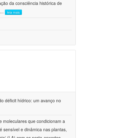
ão da consciência histórica de
...
leia mais
o déficit hídrico: um avanço no
s e moleculares que condicionam a
é sensível e dinâmica nas plantas,
cia' (LA) com os porta-enxertos