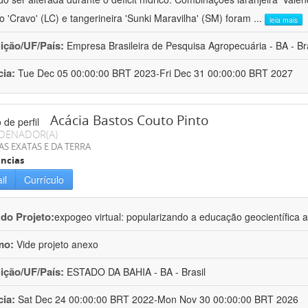
ro 'Cravo' (LC) e tangerineira 'Sunki Maravilha' (SM) foram
...
leia mais
uição/UF/País:
Empresa Brasileira de Pesquisa Agropecuária - BA - Bra
cia:
Tue Dec 05 00:00:00 BRT 2023-Fri Dec 31 00:00:00 BRT 2027
Acácia Bastos Couto Pinto
DENADOR(A)
AS EXATAS E DA TERRA
ncias
il
Currículo
 do Projeto:
expogeo virtual: popularizando a educação geocientífica a
mo:
Vide projeto anexo
uição/UF/País:
ESTADO DA BAHIA - BA - Brasil
cia:
Sat Dec 24 00:00:00 BRT 2022-Mon Nov 30 00:00:00 BRT 2026