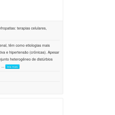
ropatias: terapias celulares,
enal, têm como etiologias mais
iva e hipertensão (crônicas). Apesar
junto heterogêneo de distúrbios
e
...
leia mais