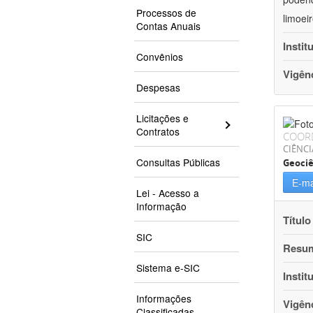
Processos de
limoei
Contas Anuais
Instit
Convênios
Vigên
Despesas
Licitações e
Contratos
COOR
CIÊNCI
Consultas Públicas
Geociê
E-ma
Lei - Acesso a
Informação
Título
SIC
Resu
Sistema e-SIC
Instit
Informações
Vigên
Classificadas