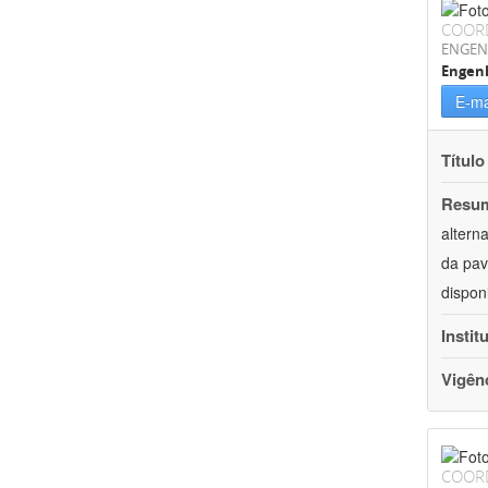
COOR
ENGEN
Engenh
E-ma
Título
Resu
altern
da pav
dispon
Instit
Vigên
COOR