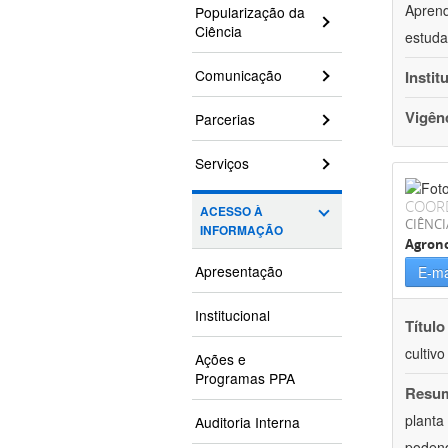
Aprend
Popularização da
Ciência
estuda
Comunicação
Instit
Vigên
Parcerias
Serviços
COOR
ACESSO À
CIÊNCI
INFORMAÇÃO
Agron
Apresentação
E-ma
Institucional
Título
cultiv
Ações e
Programas PPA
Resu
planta
Auditoria Interna
podend