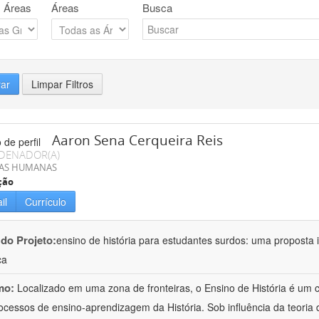
 Áreas
Áreas
Busca
rar
Limpar Filtros
Aaron Sena Cerqueira Reis
DENADOR(A)
IAS HUMANAS
ção
il
Currículo
 do Projeto:
ensino de história para estudantes surdos: uma proposta i
ca
mo:
Localizado em uma zona de fronteiras, o Ensino de História é um
ocessos de ensino-aprendizagem da História. Sob influência da teoria d