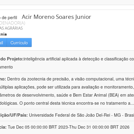
Acir Moreno Soares Junior
DENADOR(A)
AS AGRÁRIAS
cnia
il
Currículo
 do Projeto:
inteligência artificial aplicada à detecção e classificaçã
amento
mo:
Dentro da zootecnia de precisão, a visão computacional, uma técni
ltiplas aplicações, pode ser utilizada para avaliação e monitoramento, 
âmetros de desenvolvimento, saúde e Bem Estar Animal (BEA) em ate
ológicas. O ponto central desta técnica encontra-se no tratamento a
..
uição/UF/País:
Universidade Federal de São João Del-Rei - MG - Brasi
cia:
Tue Dec 05 00:00:00 BRT 2023-Thu Dec 31 00:00:00 BRT 2026