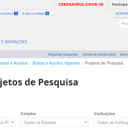
CORONAVÍRUS (COVID-19)
Participe
ra a busca
3
Ir para o rodapé
4
ACESSI
A E INOVAÇÕES
Perguntas frequentes
Central de Atendimento
Serv
olsas e Auxílios
Bolsas e Auxílios Vigentes
Projetos de Pesquisa
jetos de Pesquisa
Estados
Instituições