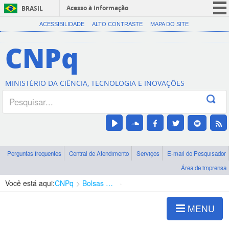
Acesso à informação
BRASIL
CORONAVÍRUS (COVID-19)
ACESSIBILIDADE
ALTO CONTRASTE
MAPA DO SITE
Participe
CNPq
Serviços
Legislação
MINISTÉRIO DA CIÊNCIA, TECNOLOGIA E INOVAÇÕES
Canais
Perguntas frequentes
Central de Atendimento
Serviços
E-mail do Pesquisador
Área de imprensa
Você está aqui:
CNPq
Bolsas e Auxílios Vigentes
Projetos de Pesquisa
MENU