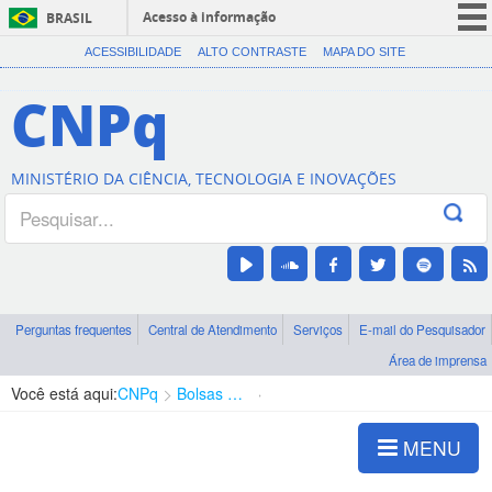
Acesso à informação
BRASIL
CORONAVÍRUS (COVID-19)
ACESSIBILIDADE
ALTO CONTRASTE
MAPA DO SITE
Participe
CNPq
Serviços
Legislação
MINISTÉRIO DA CIÊNCIA, TECNOLOGIA E INOVAÇÕES
Canais
Perguntas frequentes
Central de Atendimento
Serviços
E-mail do Pesquisador
Área de imprensa
Você está aqui:
CNPq
Bolsas e Auxílios Vigentes
Projetos de Pesquisa
MENU