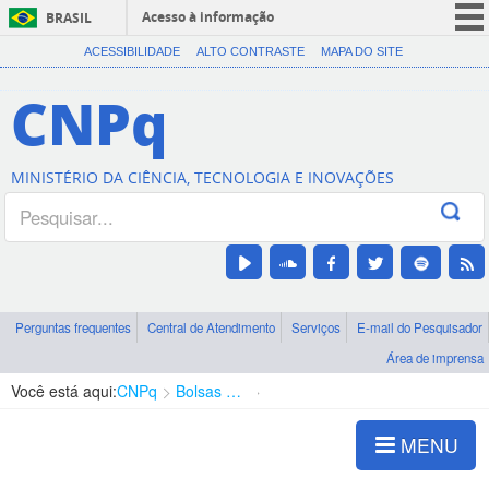
Acesso à informação
BRASIL
CORONAVÍRUS (COVID-19)
ACESSIBILIDADE
ALTO CONTRASTE
MAPA DO SITE
Participe
CNPq
Serviços
Legislação
MINISTÉRIO DA CIÊNCIA, TECNOLOGIA E INOVAÇÕES
Canais
Perguntas frequentes
Central de Atendimento
Serviços
E-mail do Pesquisador
Área de imprensa
Você está aqui:
CNPq
Bolsas e Auxílios Vigentes
Projetos de Pesquisa
MENU