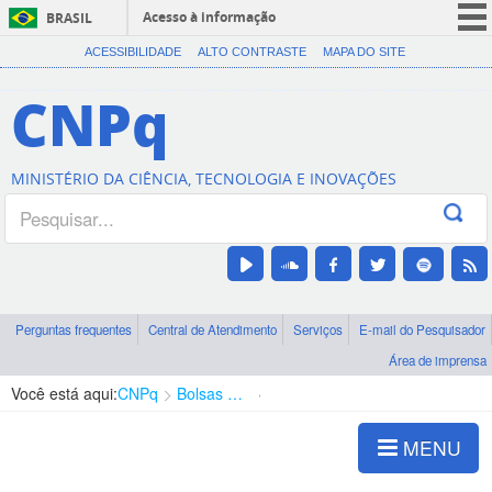
Acesso à informação
BRASIL
CORONAVÍRUS (COVID-19)
ACESSIBILIDADE
ALTO CONTRASTE
MAPA DO SITE
Participe
CNPq
Serviços
Legislação
MINISTÉRIO DA CIÊNCIA, TECNOLOGIA E INOVAÇÕES
Canais
Perguntas frequentes
Central de Atendimento
Serviços
E-mail do Pesquisador
Área de imprensa
Você está aqui:
CNPq
Bolsas e Auxílios Vigentes
Projetos de Pesquisa
MENU