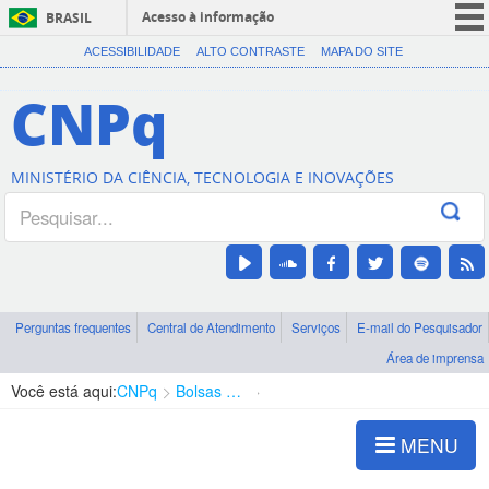
Acesso à informação
BRASIL
CORONAVÍRUS (COVID-19)
ACESSIBILIDADE
ALTO CONTRASTE
MAPA DO SITE
Participe
CNPq
Serviços
Legislação
MINISTÉRIO DA CIÊNCIA, TECNOLOGIA E INOVAÇÕES
Canais
Perguntas frequentes
Central de Atendimento
Serviços
E-mail do Pesquisador
Área de imprensa
Você está aqui:
CNPq
Bolsas e Auxílios Vigentes
Projetos de Pesquisa
MENU