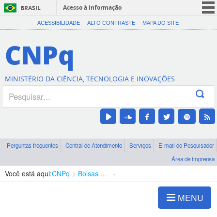
Acesso à informação
BRASIL
CORONAVÍRUS (COVID-19)
ACESSIBILIDADE
ALTO CONTRASTE
MAPA DO SITE
Participe
CNPq
Serviços
Legislação
MINISTÉRIO DA CIÊNCIA, TECNOLOGIA E INOVAÇÕES
Canais
Perguntas frequentes
Central de Atendimento
Serviços
E-mail do Pesquisador
Área de imprensa
Você está aqui:
CNPq
Bolsas e Auxílios Vigentes
Projetos de Pesquisa
MENU