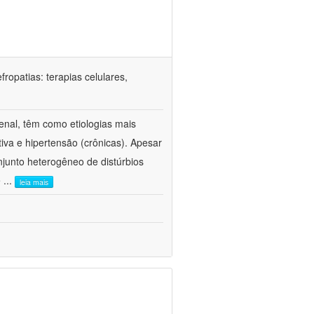
ropatias: terapias celulares,
enal, têm como etiologias mais
iva e hipertensão (crônicas). Apesar
junto heterogêneo de distúrbios
e
...
leia mais