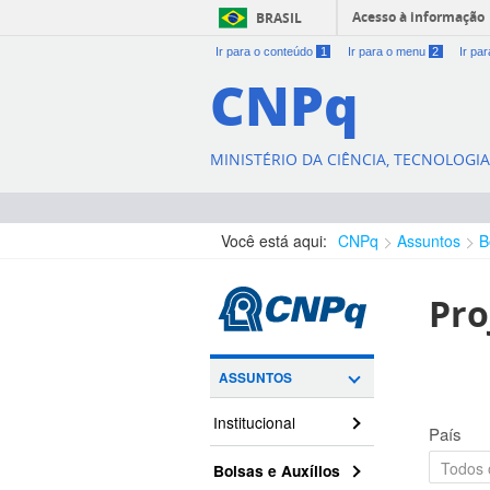
Acesso à informação
BRASIL
Ir para o conteúdo
1
Ir para o menu
2
Ir pa
CNPq
MINISTÉRIO DA CIÊNCIA, TECNOLOGI
Você está aqui:
CNPq
Assuntos
B
Pro
ASSUNTOS
Institucional
País
Bolsas e Auxílios