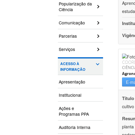
Aprend
Popularização da
Ciência
estuda
Comunicação
Instit
Vigên
Parcerias
Serviços
COOR
ACESSO À
CIÊNCI
INFORMAÇÃO
Agron
Apresentação
E-ma
Institucional
Título
cultiv
Ações e
Programas PPA
Resu
planta
Auditoria Interna
podend