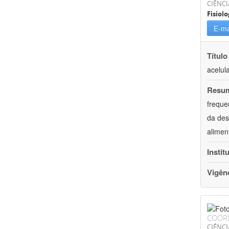
CIÊNCI
Fisiolo
E-ma
Título
acelul
Resu
freque
da des
alimen
Instit
Vigên
COOR
CIÊNCI