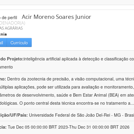
Acir Moreno Soares Junior
DENADOR(A)
AS AGRÁRIAS
cnia
il
Currículo
 do Projeto:
inteligência artificial aplicada à detecção e classificaçã
amento
mo:
Dentro da zootecnia de precisão, a visão computacional, uma técni
ltiplas aplicações, pode ser utilizada para avaliação e monitoramento, 
âmetros de desenvolvimento, saúde e Bem Estar Animal (BEA) em ate
ológicas. O ponto central desta técnica encontra-se no tratamento a
..
uição/UF/País:
Universidade Federal de São João Del-Rei - MG - Brasi
cia:
Tue Dec 05 00:00:00 BRT 2023-Thu Dec 31 00:00:00 BRT 2026