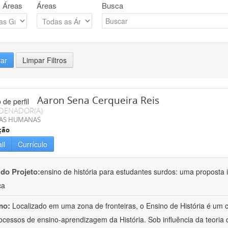
 Áreas
Áreas
Busca
rar
Limpar Filtros
Aaron Sena Cerqueira Reis
DENADOR(A)
IAS HUMANAS
ção
il
Currículo
 do Projeto:
ensino de história para estudantes surdos: uma proposta i
ca
mo:
Localizado em uma zona de fronteiras, o Ensino de História é um
ocessos de ensino-aprendizagem da História. Sob influência da teoria d