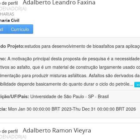
Adalberto Leandro Faxina
DENADOR(A)
HARIAS
aria Civil
il
Currículo
 do Projeto:
estudos para desenvolvimento de bioasfaltos para aplic
mo:
A motivação principal desta proposta de pesquisa é a necessidade
ativos ao asfalto, que é um material de construção largamente usado 
imentação para produzir misturas asfálticas. Asfaltos são derivados da
ibilidade depende basicamente do quanto durar o ciclo do petróle
...
le
uição/UF/País:
Universidade de São Paulo - SP - Brasil
cia:
Mon Jan 30 00:00:00 BRT 2023-Thu Dec 31 00:00:00 BRT 2026
Adalberto Ramon Vieyra
DENADOR(A)