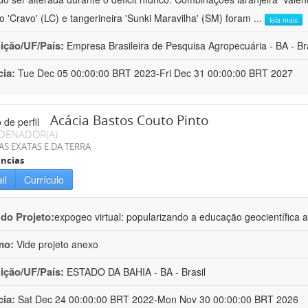
ro 'Cravo' (LC) e tangerineira 'Sunki Maravilha' (SM) foram
...
leia mais
uição/UF/País:
Empresa Brasileira de Pesquisa Agropecuária - BA - Bra
cia:
Tue Dec 05 00:00:00 BRT 2023-Fri Dec 31 00:00:00 BRT 2027
Acácia Bastos Couto Pinto
DENADOR(A)
AS EXATAS E DA TERRA
ncias
il
Currículo
 do Projeto:
expogeo virtual: popularizando a educação geocientífica a
mo:
Vide projeto anexo
uição/UF/País:
ESTADO DA BAHIA - BA - Brasil
cia:
Sat Dec 24 00:00:00 BRT 2022-Mon Nov 30 00:00:00 BRT 2026