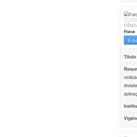
COOR
CIÊNCI
Física
E-ma
Título
Resu
civili
divisõ
aplica
Instit
Vigên