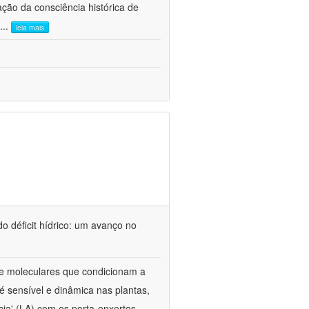
ão da consciência histórica de
...
leia mais
o déficit hídrico: um avanço no
s e moleculares que condicionam a
é sensível e dinâmica nas plantas,
cia' (LA) com os porta-enxertos