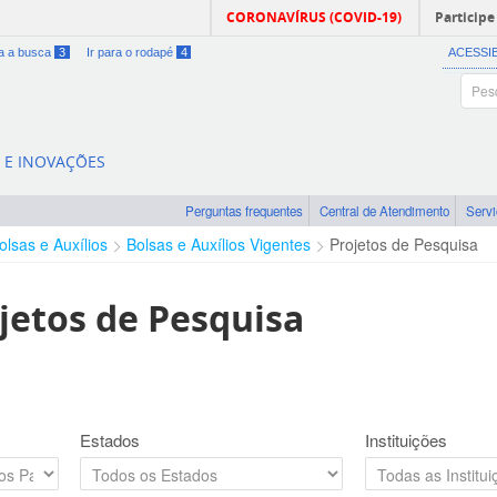
CORONAVÍRUS (COVID-19)
Participe
ra a busca
3
Ir para o rodapé
4
ACESSI
A E INOVAÇÕES
Perguntas frequentes
Central de Atendimento
Serv
olsas e Auxílios
Bolsas e Auxílios Vigentes
Projetos de Pesquisa
jetos de Pesquisa
Estados
Instituições