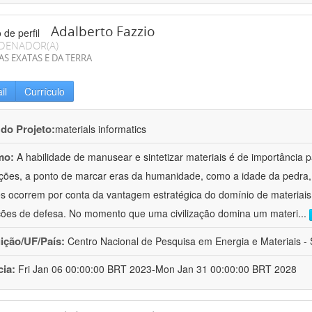
Adalberto Fazzio
DENADOR(A)
AS EXATAS E DA TERRA
il
Currículo
 do Projeto:
materials informatics
mo:
A habilidade de manusear e sintetizar materiais é de importância 
zações, a ponto de marcar eras da humanidade, como a idade da pedra, 
es ocorrem por conta da vantagem estratégica do domínio de materiais,
ções de defesa. No momento que uma civilização domina um materi
...
uição/UF/País:
Centro Nacional de Pesquisa em Energia e Materiais - S
cia:
Fri Jan 06 00:00:00 BRT 2023-Mon Jan 31 00:00:00 BRT 2028