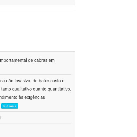
o comportamental de cabras em
ca não invasiva, de baixo custo e
tanto qualitativo quanto quantitativo,
ndimento às exigências
.
leia mais
l