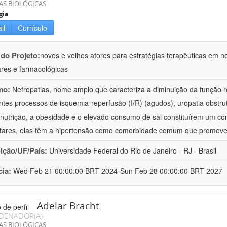
AS BIOLÓGICAS
gia
il
Currículo
 do Projeto:
novos e velhos atores para estratégias terapêuticas em nef
ares e farmacológicas
mo:
Nefropatias, nome amplo que caracteriza a diminuição da função r
ntes processos de isquemia-reperfusão (I/R) (agudos), uropatia obstrut
nutrição, a obesidade e o elevado consumo de sal constituírem um con
tares, elas têm a hipertensão como comorbidade comum que promov
uição/UF/País:
Universidade Federal do Rio de Janeiro - RJ - Brasil
cia:
Wed Feb 21 00:00:00 BRT 2024-Sun Feb 28 00:00:00 BRT 2027
Adelar Bracht
DENADOR(A)
AS BIOLÓGICAS