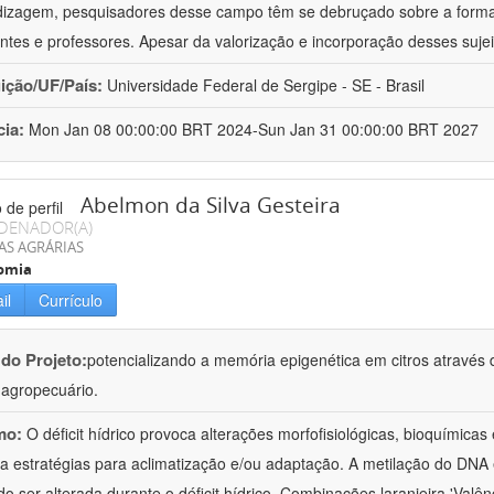
izagem, pesquisadores desse campo têm se debruçado sobre a formaç
ntes e professores. Apesar da valorização e incorporação desses sujei
uição/UF/País:
Universidade Federal de Sergipe - SE - Brasil
cia:
Mon Jan 08 00:00:00 BRT 2024-Sun Jan 31 00:00:00 BRT 2027
Abelmon da Silva Gesteira
DENADOR(A)
AS AGRÁRIAS
omia
il
Currículo
 do Projeto:
potencializando a memória epigenética em citros através d
o agropecuário.
mo:
O déficit hídrico provoca alterações morfofisiológicas, bioquímica
 a estratégias para aclimatização e/ou adaptação. A metilação do DNA 
o ser alterada durante o déficit hídrico. Combinações laranjeira 'Valên