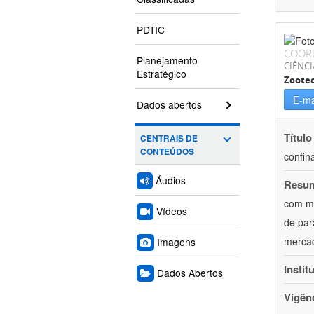
PDTIC
COOR
Planejamento
CIÊNCI
Estratégico
Zoote
E-ma
Dados abertos
Título
CENTRAIS DE
CONTEÚDOS
confin
Áudios
Resu
com mú
Vídeos
de par
mercad
Imagens
Instit
Dados Abertos
Vigên