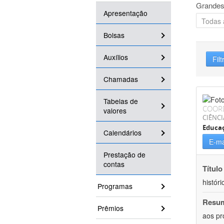
Grandes
Apresentação
Bolsas
Auxílios
Filt
Chamadas
Tabelas de
COOR
valores
CIÊNC
Educa
Calendários
E-ma
Prestação de
contas
Título
históri
Programas
Resu
Prêmios
aos pr