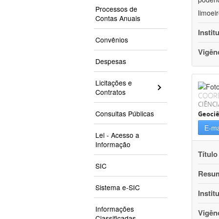
Processos de
limoei
Contas Anuais
Instit
Convênios
Vigên
Despesas
Licitações e
Contratos
COOR
CIÊNCI
Consultas Públicas
Geociê
E-ma
Lei - Acesso a
Informação
Título
SIC
Resu
Sistema e-SIC
Instit
Informações
Vigên
Classificadas