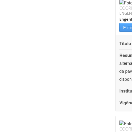
COOR
ENGEN
Engenh
E-ma
Título
Resu
altern
da pav
dispon
Instit
Vigên
COOR