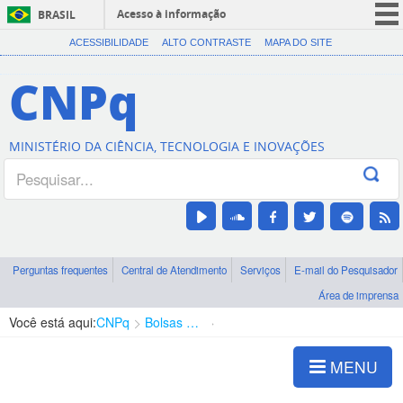
Acesso à informação
BRASIL
CORONAVÍRUS (COVID-19)
ACESSIBILIDADE
ALTO CONTRASTE
MAPA DO SITE
Participe
CNPq
Serviços
Legislação
MINISTÉRIO DA CIÊNCIA, TECNOLOGIA E INOVAÇÕES
Canais
Perguntas frequentes
Central de Atendimento
Serviços
E-mail do Pesquisador
Área de imprensa
Você está aqui:
CNPq
Bolsas e Auxílios Vigentes
Projetos de Pesquisa
MENU