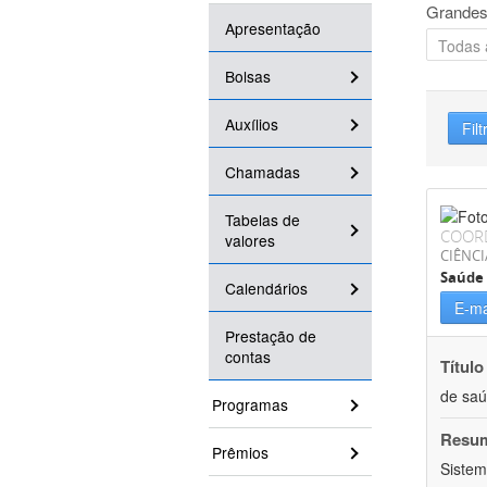
Grandes
Apresentação
Bolsas
Auxílios
Filt
Chamadas
Tabelas de
COOR
valores
CIÊNCI
Saúde 
Calendários
E-ma
Prestação de
contas
Título
de sa
Programas
Resu
Prêmios
Sistem