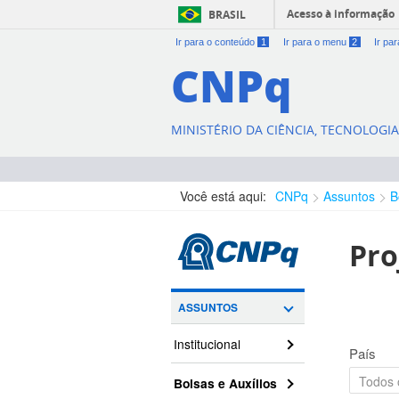
Acesso à informação
BRASIL
Ir para o conteúdo
1
Ir para o menu
2
Ir pa
CNPq
MINISTÉRIO DA CIÊNCIA, TECNOLOGI
Você está aqui:
CNPq
Assuntos
B
Pro
ASSUNTOS
Institucional
País
Bolsas e Auxílios