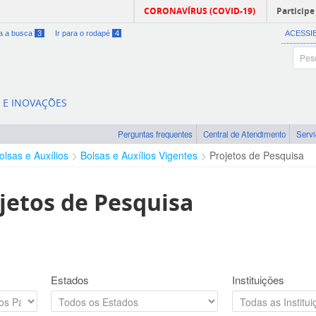
CORONAVÍRUS (COVID-19)
Participe
ra a busca
3
Ir para o rodapé
4
ACESSI
A E INOVAÇÕES
Perguntas frequentes
Central de Atendimento
Serv
olsas e Auxílios
Bolsas e Auxílios Vigentes
Projetos de Pesquisa
jetos de Pesquisa
Estados
Instituições