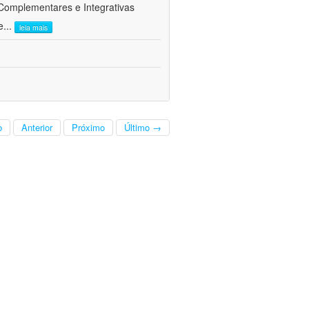
 Complementares e Integrativas
e
...
leia mais
o
Anterior
Próximo
Último →