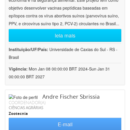
economia e na segurança alimentar. Este projeto tem como
objetivo desenvolver vacinas peptídicas baseadas em
epítopos contra os vírus abortivos suínos (parvovírus suíno,
PPV, e circovírus suíno tipo 2, PCV-2) circulantes no Brasil
...
leia mais
Instituição/UF/País:
Universidade de Caxias do Sul - RS -
Brasil
Vigência:
Mon Jan 08 00:00:00 BRT 2024-Sun Jan 31
00:00:00 BRT 2027
Andre Fischer Sbrissia
COORDENADOR(A)
CIÊNCIAS AGRÁRIAS
Zootecnia
E-mail