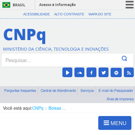
Acesso à informação
BRASIL
CORONAVÍRUS (COVID-19)
ACESSIBILIDADE
ALTO CONTRASTE
MAPA DO SITE
Participe
CNPq
Serviços
Legislação
MINISTÉRIO DA CIÊNCIA, TECNOLOGIA E INOVAÇÕES
Canais
Perguntas frequentes
Central de Atendimento
Serviços
E-mail do Pesquisador
Área de imprensa
Você está aqui:
CNPq
Bolsas e Auxílios Vigentes
Projetos de Pesquisa
MENU