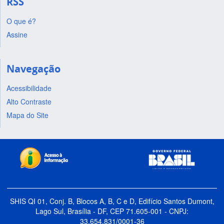
RSS
O que é?
Assine
Navegação
Acessibilidade
Alto Contraste
Mapa do Site
SHIS QI 01, Conj. B, Blocos A, B, C e D, Edifício Santos Dumont,
Lago Sul, Brasília - DF, CEP 71.605-001 - CNPJ:
33.654.831/0001-36