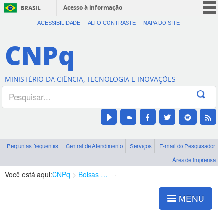
Acesso à informação
BRASIL
CORONAVÍRUS (COVID-19)
ACESSIBILIDADE
ALTO CONTRASTE
MAPA DO SITE
Participe
CNPq
Serviços
Legislação
MINISTÉRIO DA CIÊNCIA, TECNOLOGIA E INOVAÇÕES
Canais
Perguntas frequentes
Central de Atendimento
Serviços
E-mail do Pesquisador
Área de imprensa
Você está aqui:
CNPq
Bolsas e Auxílios Vigentes
Projetos de Pesquisa
MENU