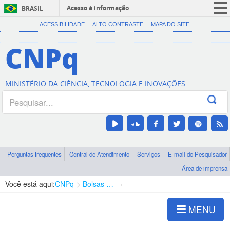
Acesso à informação
BRASIL
CORONAVÍRUS (COVID-19)
ACESSIBILIDADE
ALTO CONTRASTE
MAPA DO SITE
Participe
CNPq
Serviços
Legislação
MINISTÉRIO DA CIÊNCIA, TECNOLOGIA E INOVAÇÕES
Canais
Perguntas frequentes
Central de Atendimento
Serviços
E-mail do Pesquisador
Área de imprensa
Você está aqui:
CNPq
Bolsas e Auxílios Vigentes
Projetos de Pesquisa
MENU