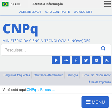
Acesso à informação
BRASIL
CORONAVÍRUS (COVID-19)
ACESSIBILIDADE
ALTO CONTRASTE
MAPA DO SITE
Participe
CNPq
Serviços
Legislação
MINISTÉRIO DA CIÊNCIA, TECNOLOGIA E INOVAÇÕES
Canais
Perguntas frequentes
Central de Atendimento
Serviços
E-mail do Pesquisador
Área de imprensa
Você está aqui:
CNPq
Bolsas e Auxílios Vigentes
Projetos de Pesquisa
MENU