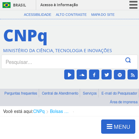
Acesso à informação
BRASIL
CORONAVÍRUS (COVID-19)
ACESSIBILIDADE
ALTO CONTRASTE
MAPA DO SITE
Participe
CNPq
Serviços
Legislação
MINISTÉRIO DA CIÊNCIA, TECNOLOGIA E INOVAÇÕES
Canais
Perguntas frequentes
Central de Atendimento
Serviços
E-mail do Pesquisador
Área de imprensa
Você está aqui:
CNPq
Bolsas e Auxílios Vigentes
Projetos de Pesquisa
MENU