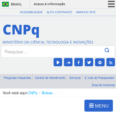
Acesso à informação
BRASIL
CORONAVÍRUS (COVID-19)
ACESSIBILIDADE
ALTO CONTRASTE
MAPA DO SITE
Participe
CNPq
Serviços
Legislação
MINISTÉRIO DA CIÊNCIA, TECNOLOGIA E INOVAÇÕES
Canais
Perguntas frequentes
Central de Atendimento
Serviços
E-mail do Pesquisador
Área de imprensa
Você está aqui:
CNPq
Bolsas e Auxílios Vigentes
Projetos de Pesquisa
MENU