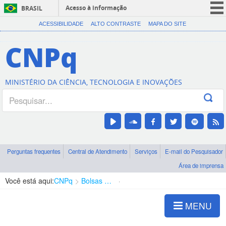
Acesso à informação
BRASIL
CORONAVÍRUS (COVID-19)
ACESSIBILIDADE
ALTO CONTRASTE
MAPA DO SITE
Participe
CNPq
Serviços
Legislação
MINISTÉRIO DA CIÊNCIA, TECNOLOGIA E INOVAÇÕES
Canais
Perguntas frequentes
Central de Atendimento
Serviços
E-mail do Pesquisador
Área de imprensa
Você está aqui:
CNPq
Bolsas e Auxílios Vigentes
Projetos de Pesquisa
MENU