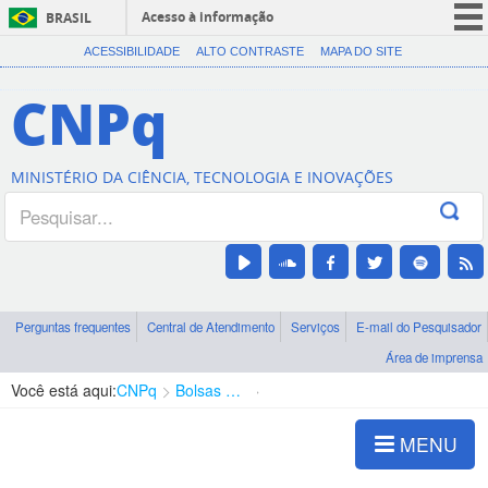
Acesso à informação
BRASIL
CORONAVÍRUS (COVID-19)
ACESSIBILIDADE
ALTO CONTRASTE
MAPA DO SITE
Participe
CNPq
Serviços
Legislação
MINISTÉRIO DA CIÊNCIA, TECNOLOGIA E INOVAÇÕES
Canais
Perguntas frequentes
Central de Atendimento
Serviços
E-mail do Pesquisador
Área de imprensa
Você está aqui:
CNPq
Bolsas e Auxílios Vigentes
Projetos de Pesquisa
MENU