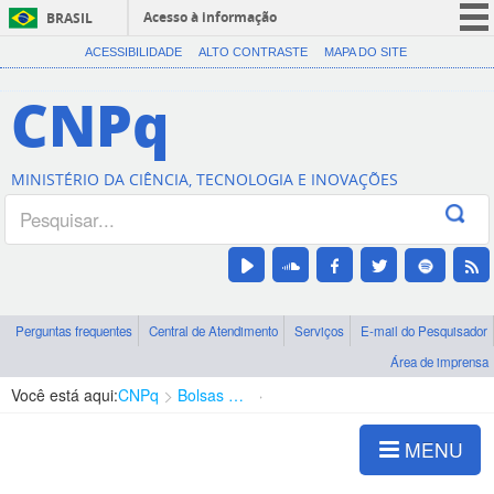
Acesso à informação
BRASIL
CORONAVÍRUS (COVID-19)
ACESSIBILIDADE
ALTO CONTRASTE
MAPA DO SITE
Participe
CNPq
Serviços
Legislação
MINISTÉRIO DA CIÊNCIA, TECNOLOGIA E INOVAÇÕES
Canais
Perguntas frequentes
Central de Atendimento
Serviços
E-mail do Pesquisador
Área de imprensa
Você está aqui:
CNPq
Bolsas e Auxílios Vigentes
Projetos de Pesquisa
MENU